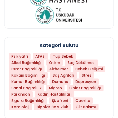
Kategori Bulutu
Psikiyatri
AFAZİ
Tüp Bebek
Alkol Bağımlılığı
Otizm
Saç Dökülmesi
Esrar Bağımlılığı
Alzheimer
Bebek Gelişimi
Kokain Bağımlılığı
Baş Ağrıları
Stres
Kumar Bağımlılığı
Demans
Depresyon
Sanal Bağımlılık
Migren
Opiat Bağımlılığı
Parkinson
Kadın Hastalıkları
Sigara Bağımlılığı
Şizofreni
Obezite
Kardioloji
Bipolar Bozukluk
Cilt Bakımı