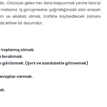
nda... Önünüze gelen her ilana başvurmak yerine ilanı iyi
rmalısınız. İş görüşmesine çağrıldığınızda sizin arayan
 tam ve eksiksiz almak, trafikte kaybedilecek zamanı
da lehine bir durumdur.
gi toplamış olmak.
im bırakmak.
lı görünmek. (Şort ve sandaletle gitmemek)
evaplar vermek.
ak.