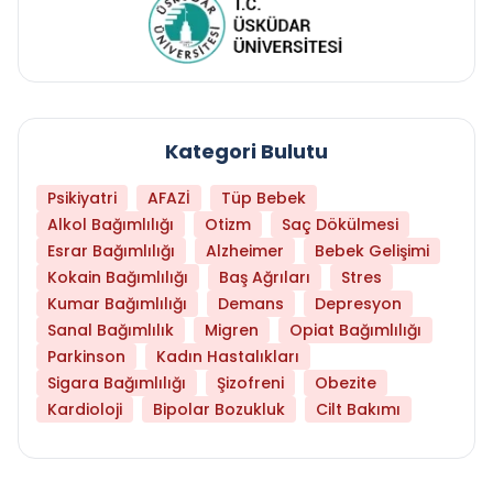
Kategori Bulutu
Psikiyatri
AFAZİ
Tüp Bebek
Alkol Bağımlılığı
Otizm
Saç Dökülmesi
Esrar Bağımlılığı
Alzheimer
Bebek Gelişimi
Kokain Bağımlılığı
Baş Ağrıları
Stres
Kumar Bağımlılığı
Demans
Depresyon
Sanal Bağımlılık
Migren
Opiat Bağımlılığı
Parkinson
Kadın Hastalıkları
Sigara Bağımlılığı
Şizofreni
Obezite
Kardioloji
Bipolar Bozukluk
Cilt Bakımı