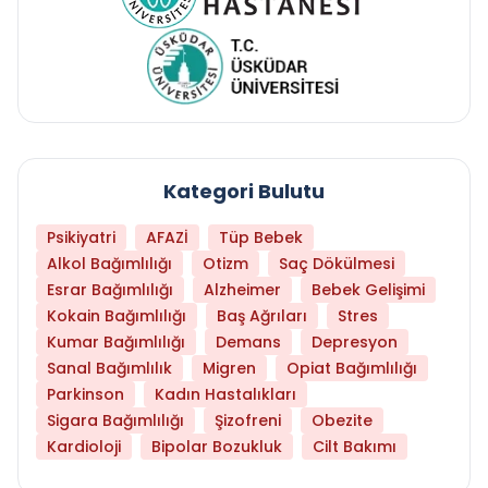
Kategori Bulutu
Psikiyatri
AFAZİ
Tüp Bebek
Alkol Bağımlılığı
Otizm
Saç Dökülmesi
Esrar Bağımlılığı
Alzheimer
Bebek Gelişimi
Kokain Bağımlılığı
Baş Ağrıları
Stres
Kumar Bağımlılığı
Demans
Depresyon
Sanal Bağımlılık
Migren
Opiat Bağımlılığı
Parkinson
Kadın Hastalıkları
Sigara Bağımlılığı
Şizofreni
Obezite
Kardioloji
Bipolar Bozukluk
Cilt Bakımı