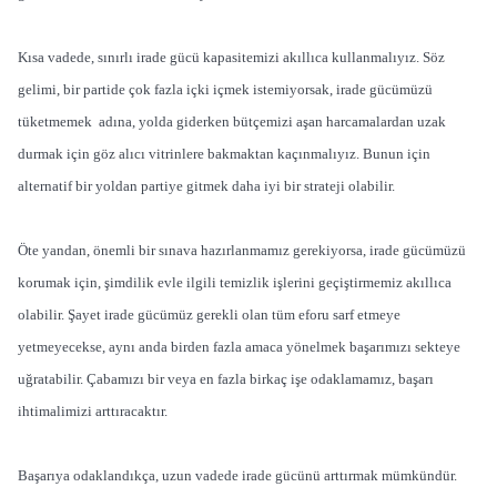
Kısa vadede, sınırlı irade gücü kapasitemizi akıllıca kullanmalıyız. Söz
gelimi, bir partide çok fazla içki içmek istemiyorsak, irade gücümüzü
tüketmemek adına, yolda giderken bütçemizi aşan harcamalardan uzak
durmak için göz alıcı vitrinlere bakmaktan kaçınmalıyız. Bunun için
alternatif bir yoldan partiye gitmek daha iyi bir strateji olabilir.
Öte yandan, önemli bir sınava hazırlanmamız gerekiyorsa, irade gücümüzü
korumak için, şimdilik evle ilgili temizlik işlerini geçiştirmemiz akıllıca
olabilir. Şayet irade gücümüz gerekli olan tüm eforu sarf etmeye
yetmeyecekse, aynı anda birden fazla amaca yönelmek başarımızı sekteye
uğratabilir. Çabamızı bir veya en fazla birkaç işe odaklamamız, başarı
ihtimalimizi arttıracaktır.
Başarıya odaklandıkça, uzun vadede irade gücünü arttırmak mümkündür.