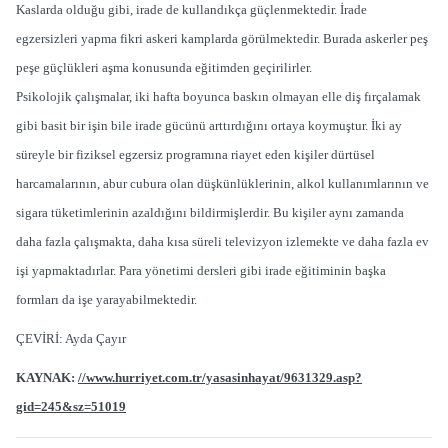
Kaslarda olduğu gibi, irade de kullandıkça güçlenmektedir. İrade
egzersizleri yapma fikri askeri kamplarda görülmektedir. Burada askerler peş
peşe güçlükleri aşma konusunda eğitimden geçirilirler.
Psikolojik çalışmalar, iki hafta boyunca baskın olmayan elle diş fırçalamak
gibi basit bir işin bile irade gücünü arttırdığını ortaya koymuştur. İki ay
süreyle bir fiziksel egzersiz programına riayet eden kişiler dürtüsel
harcamalarının, abur cubura olan düşkünlüklerinin, alkol kullanımlarının ve
sigara tüketimlerinin azaldığını bildirmişlerdir. Bu kişiler aynı zamanda
daha fazla çalışmakta, daha kısa süreli televizyon izlemekte ve daha fazla ev
işi yapmaktadırlar. Para yönetimi dersleri gibi irade eğitiminin başka
formları da işe yarayabilmektedir.
ÇEVİRİ: Ayda Çayır
KAYNAK:
//www.hurriyet.com.tr/yasasinhayat/9631329.asp?
gid=245&sz=51019