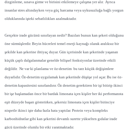
dizginleme, sınava girme ve birisini etkilemeye çalışma yer alır. Ayrıca
insanlar stres altındayken veya güç harcama veya uykusuzluğa bağlı yorgun
olduklarında işteki sebatlılıkları azalmaktadır.
Gerçekte irade gücünü sınırlayan nedir? Bazıları bunun kan şekeri olduğunu
öne sürmüşlerdir. Beyin hücreleri temel enerji kaynağı olarak aralıksız bir
şekilde kan şekerine ihtiyaç duyar. Gün içerisinde kan şekerinde yaşanan
küçük çaplı dalgalanmalar genelde bilişsel fonksiyonlar üzerinde etkili
değildir. Ne var ki planlama ve öz-denetim bu tarz küçük değişimlere
duyarlıdır. Öz-denetim uygulamak kan şekerinde düşüşe yol açar. Bu ise öz-
denetim kapasitesini sınırlandırır. Öz denetim gerektiren bir işi bitirip ikinci
bir işe başlamadan önce bir bardak limonata içen kişiler her iki performansta
eşit düzeyde başarı gösterirken, şekersiz limonata içen kişiler birinciye
nispetle ikinci işte daha fazla hata yaptılar. Protein veya kompleks
karbonhidratlar gibi kan şekerini devamlı surette yükselten gıdalar irade
gücü üzerinde olumlu bir etki yaratmaktadır.