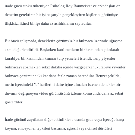
irade gücü stoku tükeniyor. Psikolog Roy Baumeister ve arkadaşları öz
denetim gerektiren bir işi başarıyla gerçekleştiren kişilerin görünüşte
ilişkisiz, ikinci bir işe daha az asıldıklarını saptadılar.
Bir öncü çalışmada, deneklerin çözümsüz bir bulmaca üzerinde uğraşma
azmi değerlendirildi. Başlarken katılımcıların bir kısmından çikolatalı
kurabiye, bir kısmından kırmızı turp yemeleri istendi. Turp yiyenler
bulmacayı çözmekten sekiz dakika içinde vazgeçerken, kurabiye yiyenler
bulmaca çözümüne iki kat daha fazla zaman harcadılar. Benzer şekilde,
metin içersindeki "e" harflerini daire içine almaları istenen denekler bir
duvarın değişmeyen video görüntüsünü izleme konusunda daha az sebat
gösterdiler.
İrade gücünü zayıflatan diğer etkinlikler arasında gıda veya içeceğe karşı
koyma, emosyonel tepkileri bastırma, agresif veya cinsel dürtüleri