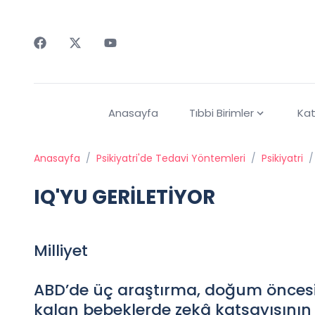
Faceebok
Twitter
Youtube
Anasayfa
Tıbbi Birimler
Kat
Anasayfa
/
Psikiyatri'de Tedavi Yöntemleri
/
Psikiyatri
/
IQ'YU GERİLETİYOR
Milliyet
ABD’de üç araştırma, doğum öncesi 
kalan bebeklerde zekâ katsayısının