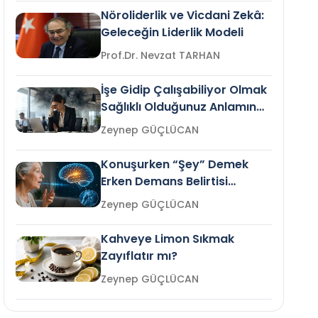
Nöroliderlik ve Vicdani Zekâ:
Geleceğin Liderlik Modeli
Prof.Dr. Nevzat TARHAN
İşe Gidip Çalışabiliyor Olmak
Sağlıklı Olduğunuz Anlamına
Gelir mi?
Zeynep GÜÇLÜCAN
Konuşurken “Şey” Demek
Erken Demans Belirtisi
Olabilir mi?
Zeynep GÜÇLÜCAN
Kahveye Limon Sıkmak
Zayıflatır mı?
Zeynep GÜÇLÜCAN