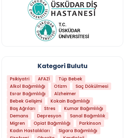
Kategori Bulutu
Psikiyatri
AFAZİ
Tüp Bebek
Alkol Bağımlılığı
Otizm
Saç Dökülmesi
Esrar Bağımlılığı
Alzheimer
Bebek Gelişimi
Kokain Bağımlılığı
Baş Ağrıları
Stres
Kumar Bağımlılığı
Daha Az Protein Tüketmek Yaşlanmayı Yava
Demans
Depresyon
Sanal Bağımlılık
Migren
Opiat Bağımlılığı
Parkinson
Kadın Hastalıkları
Sigara Bağımlılığı