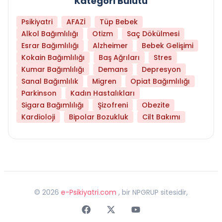
Kategori Bulutu
Psikiyatri
AFAZİ
Tüp Bebek
Alkol Bağımlılığı
Otizm
Saç Dökülmesi
Esrar Bağımlılığı
Alzheimer
Bebek Gelişimi
Kokain Bağımlılığı
Baş Ağrıları
Stres
Kumar Bağımlılığı
Demans
Depresyon
Sanal Bağımlılık
Migren
Opiat Bağımlılığı
Parkinson
Kadın Hastalıkları
Sigara Bağımlılığı
Şizofreni
Obezite
Kardioloji
Bipolar Bozukluk
Cilt Bakımı
©
2026
e-Psikiyatri.com
, bir NPGRUP sitesidir,
Faceebok
Twitter
Youtube