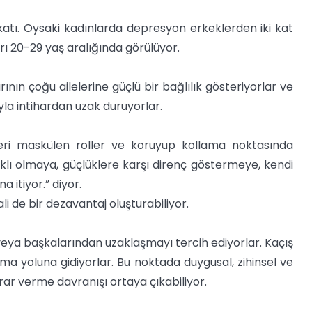
 katı. Oysaki kadınlarda depresyon erkeklerden iki kat
rı 20-29 yaş aralığında görülüyor.
ının çoğu ailelerine güçlü bir bağlılık gösteriyorlar ve
yla intihardan uzak duruyorlar.
leri maskülen roller ve koruyup kollama noktasında
ıklı olmaya, güçlüklere karşı direnç göstermeye, kendi
 itiyor.” diyor.
i de bir dezavantaj oluşturabiliyor.
 veya başkalarından uzaklaşmayı tercih ediyorlar. Kaçış
a yoluna gidiyorlar. Bu noktada duygusal, zihinsel ve
arar verme davranışı ortaya çıkabiliyor.