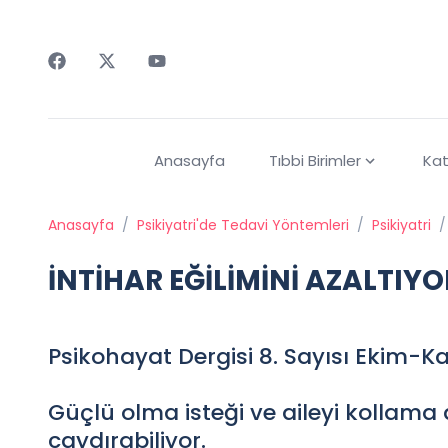
Faceebok
Twitter
Youtube
Anasayfa
Tıbbi Birimler
Kat
Anasayfa
/
Psikiyatri'de Tedavi Yöntemleri
/
Psikiyatri
/
İNTİHAR EĞİLİMİNİ AZALTIYO
Psikohayat Dergisi 8. Sayısı Ekim
Güçlü olma isteği ve aileyi kollama a
caydırabiliyor.