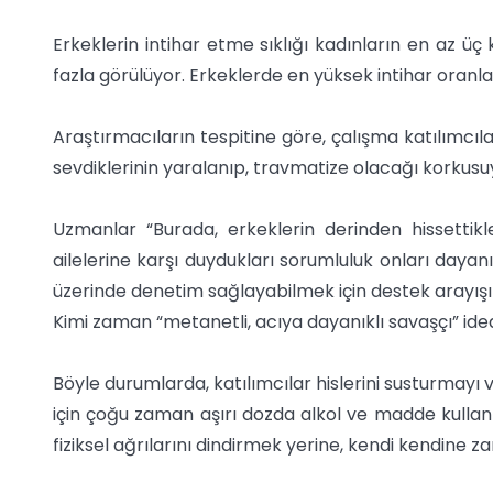
Erkeklerin intihar etme sıklığı kadınların en az üç
fazla görülüyor. Erkeklerde en yüksek intihar oranla
Araştırmacıların tespitine göre, çalışma katılımcılar
sevdiklerinin yaralanıp, travmatize olacağı korkusu
Uzmanlar “Burada, erkeklerin derinden hissettik
ailelerine karşı duydukları sorumluluk onları dayan
üzerinde denetim sağlayabilmek için destek arayışına
Kimi zaman “metanetli, acıya dayanıklı savaşçı” ideal
Böyle durumlarda, katılımcılar hislerini susturmayı
için çoğu zaman aşırı dozda alkol ve madde kullanm
fiziksel ağrılarını dindirmek yerine, kendi kendine z