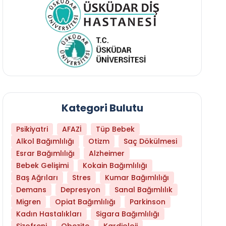
Kategori Bulutu
Psikiyatri
AFAZİ
Tüp Bebek
Alkol Bağımlılığı
Otizm
Saç Dökülmesi
Esrar Bağımlılığı
Alzheimer
Bebek Gelişimi
Kokain Bağımlılığı
Baş Ağrıları
Stres
Kumar Bağımlılığı
Daha Az Protein Tüketmek Yaşlanmayı Yava
Demans
Depresyon
Sanal Bağımlılık
Migren
Opiat Bağımlılığı
Parkinson
Kadın Hastalıkları
Sigara Bağımlılığı