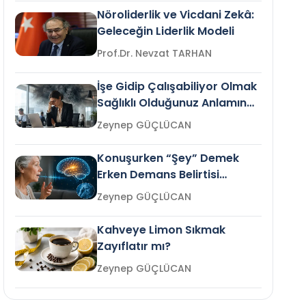
Nöroliderlik ve Vicdani Zekâ:
Geleceğin Liderlik Modeli
Prof.Dr. Nevzat TARHAN
İşe Gidip Çalışabiliyor Olmak
Sağlıklı Olduğunuz Anlamına
Gelir mi?
Zeynep GÜÇLÜCAN
Konuşurken “Şey” Demek
Erken Demans Belirtisi
Olabilir mi?
Zeynep GÜÇLÜCAN
Kahveye Limon Sıkmak
Zayıflatır mı?
Zeynep GÜÇLÜCAN