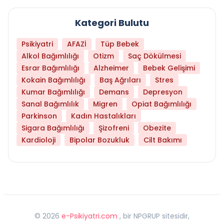
Kategori Bulutu
Psikiyatri
AFAZİ
Tüp Bebek
Alkol Bağımlılığı
Otizm
Saç Dökülmesi
Esrar Bağımlılığı
Alzheimer
Bebek Gelişimi
Kokain Bağımlılığı
Baş Ağrıları
Stres
Kumar Bağımlılığı
Demans
Depresyon
Sanal Bağımlılık
Migren
Opiat Bağımlılığı
Parkinson
Kadın Hastalıkları
Sigara Bağımlılığı
Şizofreni
Obezite
Kardioloji
Bipolar Bozukluk
Cilt Bakımı
©
2026
e-Psikiyatri.com
, bir NPGRUP sitesidir,