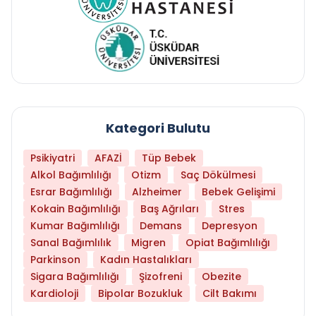
Kategori Bulutu
Psikiyatri
AFAZİ
Tüp Bebek
Alkol Bağımlılığı
Otizm
Saç Dökülmesi
Esrar Bağımlılığı
Alzheimer
Bebek Gelişimi
Kokain Bağımlılığı
Baş Ağrıları
Stres
Kumar Bağımlılığı
Demans
Depresyon
Sanal Bağımlılık
Migren
Opiat Bağımlılığı
Parkinson
Kadın Hastalıkları
Sigara Bağımlılığı
Şizofreni
Obezite
Kardioloji
Bipolar Bozukluk
Cilt Bakımı