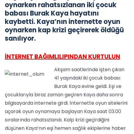
oynarken rahatsızlanan iki çocuk
babası Burak Kaya hayatını
kaybetti. Kaya’nın internette oyun
oynarken kap krizi geçirerek öldüğü
sanılıyor.
İNTERNET BAĞIMLILIPINDAN KURTULUN
Akşam saatlerinde işten çıkan
41 yaşındaki iki çocuk babası
Burak Kaya evine geldi. Eşi ve
çocuklarıyla biraz zaman geçiren Kaya daha sonra
bilgisayarda internete girdi. İnternette oyun sitelerini
açarak oyun oynamaya başlayan Kaya saat 03.00
sıralarında rahatsızlandı. Kalp krizi geçirdiğini
düşünen Kaya’nın eşi hemen sağlık ekiplerine haber