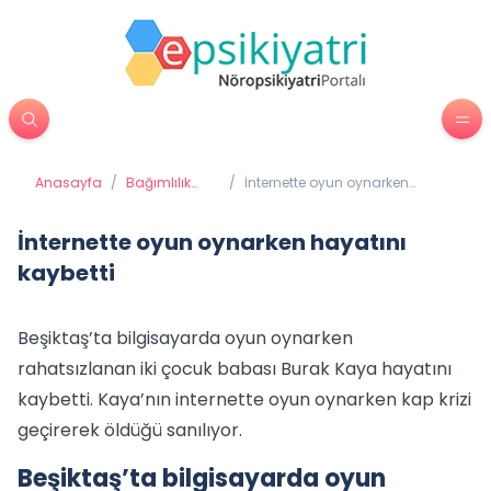
Anasayfa
/
Bağımlılık
/
İnternette oyun oynarken
Tedavisi
hayatını kaybetti
İnternette oyun oynarken hayatını
kaybetti
Beşiktaş’ta bilgisayarda oyun oynarken
rahatsızlanan iki çocuk babası Burak Kaya hayatını
kaybetti. Kaya’nın internette oyun oynarken kap krizi
geçirerek öldüğü sanılıyor.
Beşiktaş’ta bilgisayarda oyun