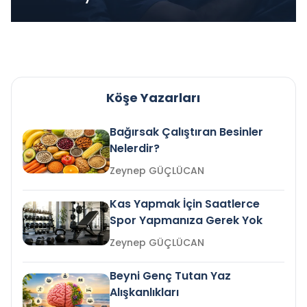
Köşe Yazarları
Bağırsak Çalıştıran Besinler
Nelerdir?
Zeynep GÜÇLÜCAN
Kas Yapmak İçin Saatlerce
Spor Yapmanıza Gerek Yok
Zeynep GÜÇLÜCAN
Beyni Genç Tutan Yaz
Alışkanlıkları