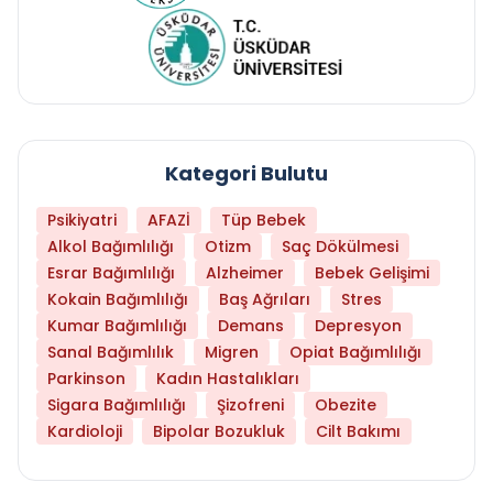
Kategori Bulutu
Psikiyatri
AFAZİ
Tüp Bebek
Alkol Bağımlılığı
Otizm
Saç Dökülmesi
Esrar Bağımlılığı
Alzheimer
Bebek Gelişimi
Kokain Bağımlılığı
Baş Ağrıları
Stres
Kumar Bağımlılığı
Demans
Depresyon
Sanal Bağımlılık
Migren
Opiat Bağımlılığı
Parkinson
Kadın Hastalıkları
Sigara Bağımlılığı
Şizofreni
Obezite
Kardioloji
Bipolar Bozukluk
Cilt Bakımı