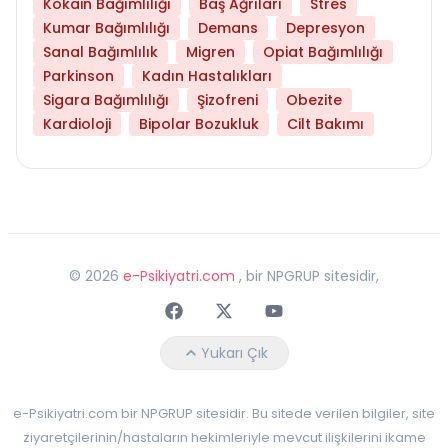
Kokain Bağımlılığı
Baş Ağrıları
Stres
Kumar Bağımlılığı
Demans
Depresyon
Sanal Bağımlılık
Migren
Opiat Bağımlılığı
Parkinson
Kadın Hastalıkları
Sigara Bağımlılığı
Şizofreni
Obezite
Kardioloji
Bipolar Bozukluk
Cilt Bakımı
©
2026
e-Psikiyatri.com
, bir NPGRUP sitesidir,
Faceebok
Twitter
Youtube
Yukarı Çık
e-Psikiyatri.com bir NPGRUP sitesidir. Bu sitede verilen bilgiler, site
ziyaretçilerinin/hastaların hekimleriyle mevcut ilişkilerini ikame