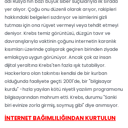
adı Rusya'nın bazı büyük siber suçlularıyla ilk sırada
yer alıyor. Çoğu onu düzenli olarak arıyor, rakipleri
hakkındaki belgeleri sızdırıyor ve isimlerini gizli
tutması için ona rüşvet vermeyi veya tehdit etmeyi
deniyor. Krebs temiz görüntüsü, düzgün tavır ve
davranışlarıyla vaktinin çoğunu internetin karanlık
kısımları üzerinde çalışarak geçiren birinden ziyade
emlakçıya uygun görünüyor. Ancak çok az insan
dijital yeraltına Krebs'ten fazla ışık tutabiliyor.
Hackerlara olan takıntısı kendisi de bir kurban
olduğunda faaliyete geçti. 2001'de, bir "bilgisayar
kurdu" -hızla yayılan kötü niyetli yazılım programıonu
bilgisayarından mahrum etti. Krebs, durumu "Sanki
biri evinize zorla girmiş, soymuş gibi" diye anımsıyor.
İNTERNET BAĞIMLILIĞINDAN KURTULUN