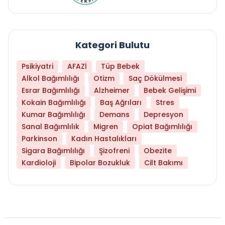
Kategori Bulutu
Psikiyatri
AFAZİ
Tüp Bebek
Alkol Bağımlılığı
Otizm
Saç Dökülmesi
Esrar Bağımlılığı
Alzheimer
Bebek Gelişimi
Kokain Bağımlılığı
Baş Ağrıları
Stres
Kumar Bağımlılığı
Demans
Depresyon
Sanal Bağımlılık
Migren
Opiat Bağımlılığı
Parkinson
Kadın Hastalıkları
Sigara Bağımlılığı
Şizofreni
Obezite
Kardioloji
Bipolar Bozukluk
Cilt Bakımı