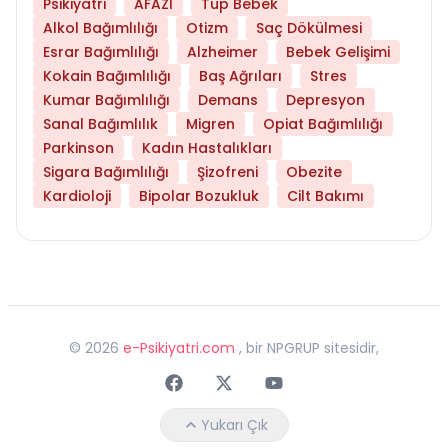
Psikiyatri
AFAZİ
Tüp Bebek
Alkol Bağımlılığı
Otizm
Saç Dökülmesi
Esrar Bağımlılığı
Alzheimer
Bebek Gelişimi
Kokain Bağımlılığı
Baş Ağrıları
Stres
Kumar Bağımlılığı
Demans
Depresyon
Sanal Bağımlılık
Migren
Opiat Bağımlılığı
Parkinson
Kadın Hastalıkları
Sigara Bağımlılığı
Şizofreni
Obezite
Kardioloji
Bipolar Bozukluk
Cilt Bakımı
©
2026
e-Psikiyatri.com
, bir NPGRUP sitesidir,
Faceebok
Twitter
Youtube
Yukarı Çık