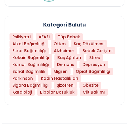
Kategori Bulutu
Psikiyatri
AFAZİ
Tüp Bebek
Alkol Bağımlılığı
Otizm
Saç Dökülmesi
Esrar Bağımlılığı
Alzheimer
Bebek Gelişimi
Kokain Bağımlılığı
Baş Ağrıları
Stres
Kumar Bağımlılığı
Demans
Depresyon
Sanal Bağımlılık
Migren
Opiat Bağımlılığı
Parkinson
Kadın Hastalıkları
Sigara Bağımlılığı
Şizofreni
Obezite
Kardioloji
Bipolar Bozukluk
Cilt Bakımı