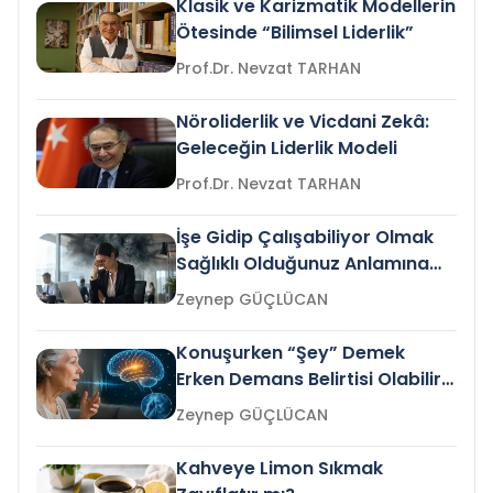
Klasik ve Karizmatik Modellerin
Ötesinde “Bilimsel Liderlik”
Prof.Dr. Nevzat TARHAN
Nöroliderlik ve Vicdani Zekâ:
Geleceğin Liderlik Modeli
Prof.Dr. Nevzat TARHAN
İşe Gidip Çalışabiliyor Olmak
Sağlıklı Olduğunuz Anlamına
Gelir mi?
Zeynep GÜÇLÜCAN
Konuşurken “Şey” Demek
Erken Demans Belirtisi Olabilir
mi?
Zeynep GÜÇLÜCAN
Kahveye Limon Sıkmak