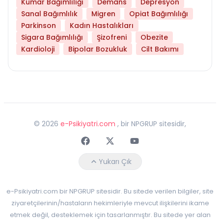
Kumar Bağımlılığı
Demans
Depresyon
Sanal Bağımlılık
Migren
Opiat Bağımlılığı
Parkinson
Kadın Hastalıkları
Sigara Bağımlılığı
Şizofreni
Obezite
Kardioloji
Bipolar Bozukluk
Cilt Bakımı
©
2026
e-Psikiyatri.com
, bir NPGRUP sitesidir,
Faceebok
Twitter
Youtube
Yukarı Çık
e-Psikiyatri.com bir NPGRUP sitesidir. Bu sitede verilen bilgiler, site
ziyaretçilerinin/hastaların hekimleriyle mevcut ilişkilerini ikame
etmek değil, desteklemek için tasarlanmıştır. Bu sitede yer alan