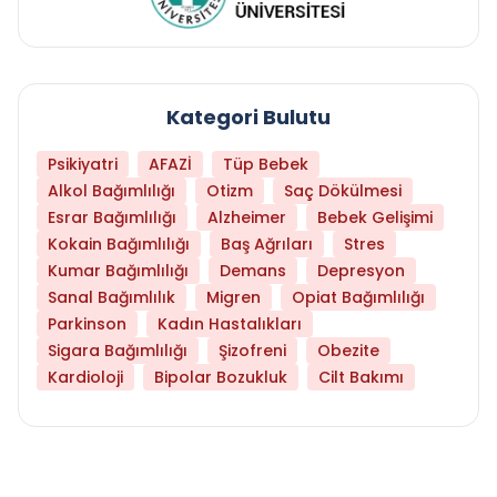
Kategori Bulutu
Psikiyatri
AFAZİ
Tüp Bebek
Alkol Bağımlılığı
Otizm
Saç Dökülmesi
Esrar Bağımlılığı
Alzheimer
Bebek Gelişimi
Kokain Bağımlılığı
Baş Ağrıları
Stres
Kumar Bağımlılığı
Demans
Depresyon
Sanal Bağımlılık
Migren
Opiat Bağımlılığı
Parkinson
Kadın Hastalıkları
Sigara Bağımlılığı
Şizofreni
Obezite
Kardioloji
Bipolar Bozukluk
Cilt Bakımı