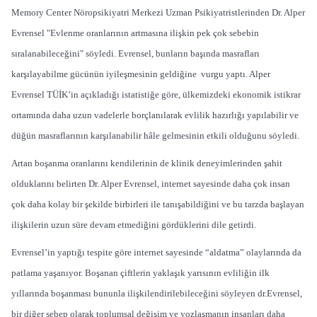
Memory Center Nöropsikiyatri Merkezi Uzman Psikiyatristlerinden Dr. Alper
Evrensel "Evlenme oranlarının artmasına ilişkin pek çok sebebin
sıralanabileceğini" söyledi. Evrensel, bunların başında masrafları
karşılayabilme gücünün iyileşmesinin geldiğine vurgu yaptı. Alper
Evrensel TÜİK’in açıkladığı istatistiğe göre, ülkemizdeki ekonomik istikrar
ortamında daha uzun vadelerle borçlanılarak evlilik hazırlığı yapılabilir ve
düğün masraflarının karşılanabilir hâle gelmesinin etkili olduğunu söyledi.
Artan boşanma oranlarını kendilerinin de klinik deneyimlerinden şahit
olduklarını belirten Dr. Alper Evrensel, internet sayesinde daha çok insan
çok daha kolay bir şekilde birbirleri ile tanışabildiğini ve bu tarzda başlayan
ilişkilerin uzun süre devam etmediğini gördüklerini dile getirdi.
Evrensel’in yaptığı tespite göre internet sayesinde “aldatma” olaylarında da
patlama yaşanıyor. Boşanan çiftlerin yaklaşık yarısının evliliğin ilk
yıllarında boşanması bununla ilişkilendirilebileceğini söyleyen dr.Evrensel,
bir diğer sebep olarak toplumsal değişim ve yozlaşmanın insanları daha