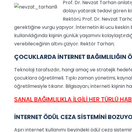
Prof. Dr. Nevzat Tarhan anlatı
dolayı yatarak tedavi gören ki
Rektörü Prof. Dr. Nevzat Tarhan 
gerektiğine vurgu yapıyor. İnternetin iki ucu keski
kullanıldığında kişinin günlük yaşamını kolaylaştır
verebileceğinin altını çiziyor. Rektör Tarhan;
ÇOCUKLARDA İNTERNET BAĞIMLILIĞIN Ö
Teknoloji tarafsızdır, hangi amaç ve stratejik hedefe 
çocuklara öğretilmeli. Tıpkı zaman yönetimi, kaynak
öğretilmesiyle tıkanır. Bilgisayarı, interneti kişinin 
SANAL BAĞIMLILIKLA İLGİLİ HER TÜRLÜ HABER
İNTERNET ÖDÜL CEZA SİSTEMİNİ BOZUY
Aşırı internet kullanımı beyindeki ödül ceza sistemi