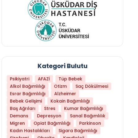
Kategori Bulutu
Psikiyatri
AFAZİ
Tüp Bebek
Alkol Bağımlılığı
Otizm
Saç Dökülmesi
Esrar Bağımlılığı
Alzheimer
Bebek Gelişimi
Kokain Bağımlılığı
Baş Ağrıları
Stres
Kumar Bağımlılığı
Daha Az Protein Tüketmek Yaşlanmayı Yava
Demans
Depresyon
Sanal Bağımlılık
Migren
Opiat Bağımlılığı
Parkinson
Kadın Hastalıkları
Sigara Bağımlılığı