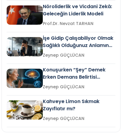
Nöroliderlik ve Vicdani Zekâ:
Geleceğin Liderlik Modeli
Prof.Dr. Nevzat TARHAN
İşe Gidip Çalışabiliyor Olmak
Sağlıklı Olduğunuz Anlamına
Gelir mi?
Zeynep GÜÇLÜCAN
Konuşurken “Şey” Demek
Erken Demans Belirtisi
Olabilir mi?
Zeynep GÜÇLÜCAN
Kahveye Limon Sıkmak
Zayıflatır mı?
Zeynep GÜÇLÜCAN