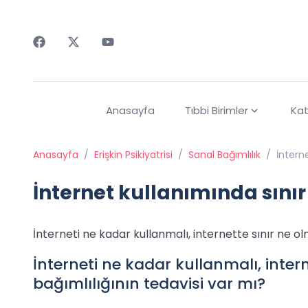
Faceebok
Twitter
Youtube
Anasayfa
Tıbbi Birimler
Kat
Anasayfa
/
Erişkin Psikiyatrisi
/
Sanal Bağımlılık
/
İntern
İnternet kullanımında sınır
İnterneti ne kadar kullanmalı, internette sınır ne ol
İnterneti ne kadar kullanmalı, intern
bağımlılığının tedavisi var mı?