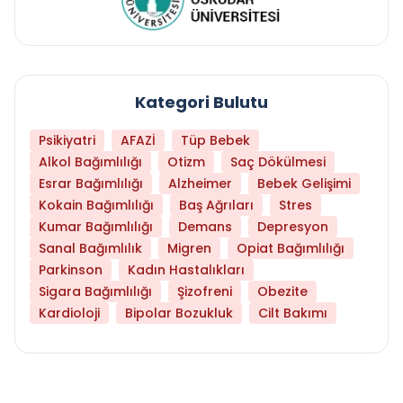
Kategori Bulutu
Psikiyatri
AFAZİ
Tüp Bebek
Alkol Bağımlılığı
Otizm
Saç Dökülmesi
Esrar Bağımlılığı
Alzheimer
Bebek Gelişimi
Kokain Bağımlılığı
Baş Ağrıları
Stres
Kumar Bağımlılığı
Demans
Depresyon
Sanal Bağımlılık
Migren
Opiat Bağımlılığı
Parkinson
Kadın Hastalıkları
Sigara Bağımlılığı
Şizofreni
Obezite
Kardioloji
Bipolar Bozukluk
Cilt Bakımı