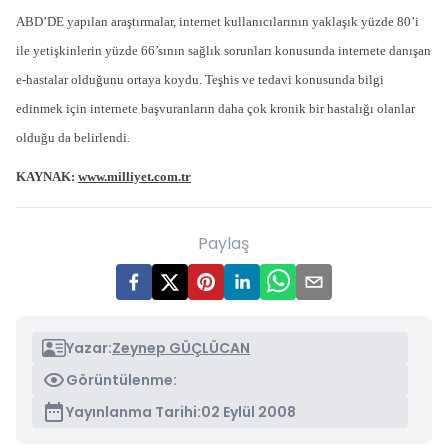
ABD’DE yapılan araştırmalar, internet kullanıcılarının yaklaşık yüzde 80’i
ile yetişkinlerin yüzde 66’sının sağlık sorunları konusunda internete danışan
e-hastalar olduğunu ortaya koydu. Teşhis ve tedavi konusunda bilgi
edinmek için internete başvuranların daha çok kronik bir hastalığı olanlar
olduğu da belirlendi.
KAYNAK:
www.milliyet.com.tr
Paylaş
Yazar:
Zeynep GÜÇLÜCAN
Görüntülenme:
Yayınlanma Tarihi:
02 Eylül 2008