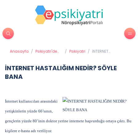
Anasayfa
/
Psikiyatri'de
/
Psikiyatri
/
İNTERNET
Tedavi
HASTALIĞIM NEDİR?
Yöntemleri
SÖYLE BANA
İNTERNET HASTALIĞIM NEDİR? SÖYLE
BANA
İnternet kullanıcıları arasındaki
yetişkinlerin yüzde 66’sının,
gençlerin yüzde 80’inin doktor yerine internete başvurduğu ortaya çıktı. Bu
kişilere e-hasta adı veriliyor.