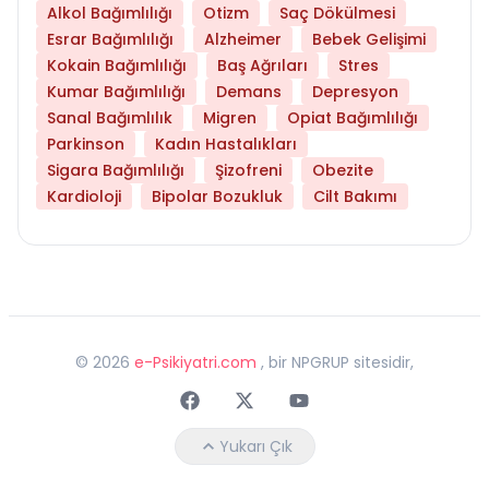
Alkol Bağımlılığı
Otizm
Saç Dökülmesi
Esrar Bağımlılığı
Alzheimer
Bebek Gelişimi
Kokain Bağımlılığı
Baş Ağrıları
Stres
Kumar Bağımlılığı
Demans
Depresyon
Sanal Bağımlılık
Migren
Opiat Bağımlılığı
Parkinson
Kadın Hastalıkları
Sigara Bağımlılığı
Şizofreni
Obezite
Kardioloji
Bipolar Bozukluk
Cilt Bakımı
©
2026
e-Psikiyatri.com
, bir NPGRUP sitesidir,
Faceebok
Twitter
Youtube
Yukarı Çık