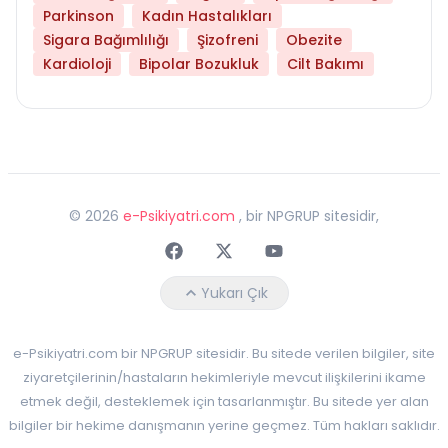
Parkinson
Kadın Hastalıkları
Sigara Bağımlılığı
Şizofreni
Obezite
Kardioloji
Bipolar Bozukluk
Cilt Bakımı
©
2026
e-Psikiyatri.com
, bir NPGRUP sitesidir,
Faceebok
Twitter
Youtube
Yukarı Çık
e-Psikiyatri.com bir NPGRUP sitesidir. Bu sitede verilen bilgiler, site
ziyaretçilerinin/hastaların hekimleriyle mevcut ilişkilerini ikame
etmek değil, desteklemek için tasarlanmıştır. Bu sitede yer alan
bilgiler bir hekime danışmanın yerine geçmez. Tüm hakları saklıdır.