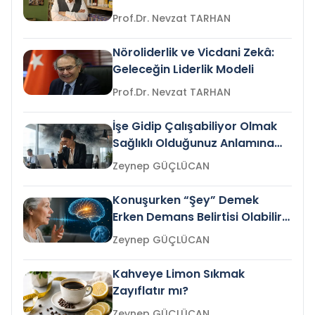
Prof.Dr. Nevzat TARHAN
Nöroliderlik ve Vicdani Zekâ:
Geleceğin Liderlik Modeli
Prof.Dr. Nevzat TARHAN
İşe Gidip Çalışabiliyor Olmak
Sağlıklı Olduğunuz Anlamına
Gelir mi?
Zeynep GÜÇLÜCAN
Konuşurken “Şey” Demek
Erken Demans Belirtisi Olabilir
mi?
Zeynep GÜÇLÜCAN
Kahveye Limon Sıkmak
Zayıflatır mı?
Zeynep GÜÇLÜCAN