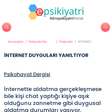
Anasayfa
/
Psikiyatri'de
/
Psikiyatri
/
İNTERNET
Tedavi
DUYGULARI
Yöntemleri
YANILTIYOR
İNTERNET DUYGULARI YANILTIYOR
Psikohayat Dergisi
İnternette aldatma gerçekleşmese
bile kişi chat yaptığı kişiye aşık
olduğunu zannetme gibi duygusal
aldatma durumları yaşıyor.