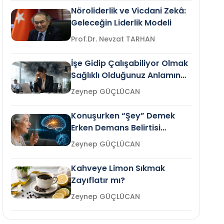
Nöroliderlik ve Vicdani Zekâ:
Geleceğin Liderlik Modeli
Prof.Dr. Nevzat TARHAN
İşe Gidip Çalışabiliyor Olmak
Sağlıklı Olduğunuz Anlamına
Gelir mi?
Zeynep GÜÇLÜCAN
Konuşurken “Şey” Demek
Erken Demans Belirtisi
Olabilir mi?
Zeynep GÜÇLÜCAN
Kahveye Limon Sıkmak
Zayıflatır mı?
Zeynep GÜÇLÜCAN