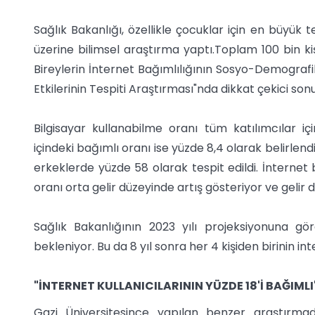
Sağlık Bakanlığı, özellikle çocuklar için en büyük t
üzerine bilimsel araştırma yaptı.Toplam 100 bin kiş
Bireylerin İnternet Bağımlılığının Sosyo-Demografik
Etkilerinin Tespiti Araştırması"nda dikkat çekici sonu
Bilgisayar kullanabilme oranı tüm katılımcılar iç
içindeki bağımlı oranı ise yüzde 8,4 olarak belirlend
erkeklerde yüzde 58 olarak tespit edildi. İnternet 
oranı orta gelir düzeyinde artış gösteriyor ve gelir d
Sağlık Bakanlığının 2023 yılı projeksiyonuna gö
bekleniyor. Bu da 8 yıl sonra her 4 kişiden birinin i
"İNTERNET KULLANICILARININ YÜZDE 18'İ BAĞIMLI
Gazi Üniversitesince yapılan benzer araştırma