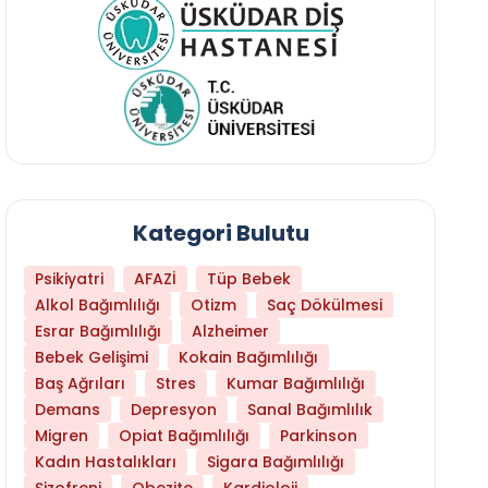
Kategori Bulutu
Psikiyatri
AFAZİ
Tüp Bebek
Alkol Bağımlılığı
Otizm
Saç Dökülmesi
Esrar Bağımlılığı
Alzheimer
Bebek Gelişimi
Kokain Bağımlılığı
Baş Ağrıları
Stres
Kumar Bağımlılığı
Daha Az Protein Tüketmek Yaşlanmayı Yava
Demans
Depresyon
Sanal Bağımlılık
Migren
Opiat Bağımlılığı
Parkinson
Kadın Hastalıkları
Sigara Bağımlılığı