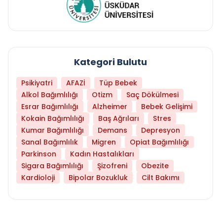
Kategori Bulutu
Psikiyatri
AFAZİ
Tüp Bebek
Alkol Bağımlılığı
Otizm
Saç Dökülmesi
Esrar Bağımlılığı
Alzheimer
Bebek Gelişimi
Kokain Bağımlılığı
Baş Ağrıları
Stres
Kumar Bağımlılığı
Demans
Depresyon
Sanal Bağımlılık
Migren
Opiat Bağımlılığı
Parkinson
Kadın Hastalıkları
Sigara Bağımlılığı
Şizofreni
Obezite
Kardioloji
Bipolar Bozukluk
Cilt Bakımı