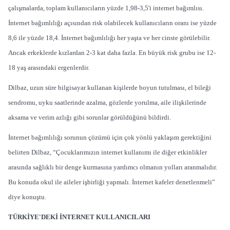
çalışmalarda, toplam kullanıcıların yüzde 1,98-3,5'i internet bağımlısı.
İnternet bağımlılığı açısından risk olabilecek kullanıcıların oranı ise yüzde
8,6 ile yüzde 18,4. İnternet bağımlılığı her yaşta ve her cinste görülebilir.
Ancak erkeklerde kızlardan 2-3 kat daha fazla. En büyük risk grubu ise 12-
18 yaş arasındaki ergenlerdir.
Dilbaz, uzun süre bilgisayar kullanan kişilerde boyun tutulması, el bileği
sendromu, uyku saatlerinde azalma, gözlerde yorulma, aile ilişkilerinde
aksama ve verim azlığı gibi sorunlar görüldüğünü bildirdi.
İnternet bağımlılığı sorunun çözümü için çok yönlü yaklaşım gerektiğini
belirten Dilbaz, “Çocuklarımızın internet kullanımı ile diğer etkinlikler
arasında sağlıklı bir denge kurmasına yardımcı olmanın yolları aranmalıdır.
Bu konuda okul ile aileler işbirliği yapmalı. İnternet kafeler denetlenmeli”
diye konuştu.
TÜRKİYE'DEKİ İNTERNET KULLANICILARI