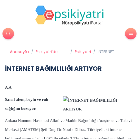
Anasayfa
/
Psikiyatri'de
/
Psikiyatri
/
İNTERNET
Tedavi
BAĞIMLILIĞI
Yöntemleri
ARTIYOR
İNTERNET BAĞIMLILIĞI ARTIYOR
A.A
Sanal alem, beyin ve ruh
sağlığını bozuyor.
Ankara Numune Hastanesi Alkol ve Madde Bağımlılığı Araştırma ve Tedavi
Merkezi (AMATEM) Şefi Doç. Dr. Nesrin Dilbaz, Türkiye'deki internet
kullanıcılarının yüzde 1,98'i ile yüzde 3,5'inin internet bağımlısı olduğunu