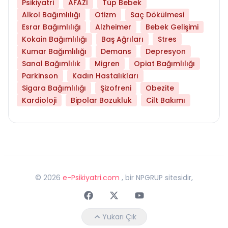
Psikiyatri
AFAZİ
Tüp Bebek
Alkol Bağımlılığı
Otizm
Saç Dökülmesi
Esrar Bağımlılığı
Alzheimer
Bebek Gelişimi
Kokain Bağımlılığı
Baş Ağrıları
Stres
Kumar Bağımlılığı
Demans
Depresyon
Sanal Bağımlılık
Migren
Opiat Bağımlılığı
Parkinson
Kadın Hastalıkları
Sigara Bağımlılığı
Şizofreni
Obezite
Kardioloji
Bipolar Bozukluk
Cilt Bakımı
©
2026
e-Psikiyatri.com
, bir NPGRUP sitesidir,
Faceebok
Twitter
Youtube
Yukarı Çık