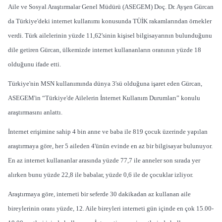
Aile ve Sosyal Araştırmalar Genel Müdürü (ASEGEM) Doç. Dr. Ayşen Gürcan
da Türkiye'deki internet kullanımı konusunda TÜİK rakamlarından örnekler
verdi. Türk ailelerinin yüzde 11,62'sinin kişisel bilgisayarının bulunduğunu
dile getiren Gürcan, ülkemizde internet kullananların oranının yüzde 18
olduğunu ifade etti.
Türkiye'nin MSN kullanımında dünya 3'sü olduğuna işaret eden Gürcan,
ASEGEM'in “Türkiye'de Ailelerin İnternet Kullanım Durumları” konulu
araştırmasını anlattı.
İnternet erişimine sahip 4 bin anne ve baba ile 819 çocuk üzerinde yapılan
araştırmaya göre, her 5 aileden 4'ünün evinde en az bir bilgisayar bulunuyor.
En az internet kullananlar arasında yüzde 77,7 ile anneler son sırada yer
alırken bunu yüzde 22,8 ile babalar, yüzde 0,6 ile de çocuklar izliyor.
Araştırmaya göre, interneti bir seferde 30 dakikadan az kullanan aile
bireylerinin oranı yüzde, 12. Aile bireyleri interneti gün içinde en çok 15.00-