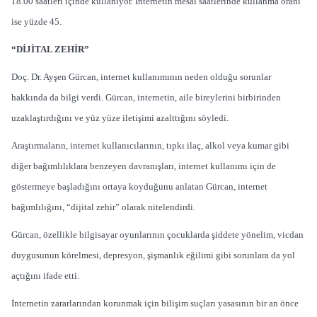
18.00 saatleri içinde kullanıyor. İnternetin mesai saatlerinde kullanma oranı
ise yüzde 45.
“DİJİTAL ZEHİR”
Doç. Dr. Ayşen Gürcan, internet kullanımının neden olduğu sorunlar
hakkında da bilgi verdi. Gürcan, internetin, aile bireylerini birbirinden
uzaklaştırdığını ve yüz yüze iletişimi azalttığını söyledi.
Araştırmaların, internet kullanıcılarının, tıpkı ilaç, alkol veya kumar gibi
diğer bağımlılıklara benzeyen davranışları, internet kullanımı için de
göstermeye başladığını ortaya koyduğunu anlatan Gürcan, internet
bağımlılığını, “dijital zehir” olarak nitelendirdi.
Gürcan, özellikle bilgisayar oyunlarının çocuklarda şiddete yönelim, vicdan
duygusunun körelmesi, depresyon, şişmanlık eğilimi gibi sorunlara da yol
açtığını ifade etti.
İnternetin zararlarından korunmak için bilişim suçları yasasının bir an önce