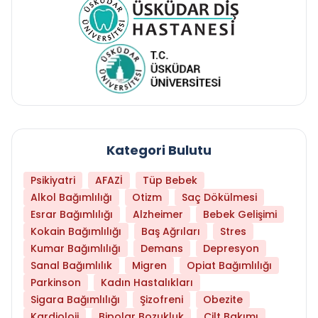
Kategori Bulutu
Psikiyatri
AFAZİ
Tüp Bebek
Alkol Bağımlılığı
Otizm
Saç Dökülmesi
Esrar Bağımlılığı
Alzheimer
Bebek Gelişimi
Kokain Bağımlılığı
Baş Ağrıları
Stres
Kumar Bağımlılığı
Demans
Depresyon
Sanal Bağımlılık
Migren
Opiat Bağımlılığı
Parkinson
Kadın Hastalıkları
Sigara Bağımlılığı
Şizofreni
Obezite
Kardioloji
Bipolar Bozukluk
Cilt Bakımı