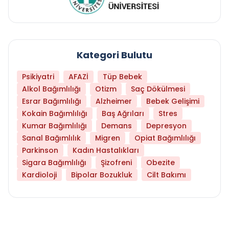
Kategori Bulutu
Psikiyatri
AFAZİ
Tüp Bebek
Alkol Bağımlılığı
Otizm
Saç Dökülmesi
Esrar Bağımlılığı
Alzheimer
Bebek Gelişimi
Kokain Bağımlılığı
Baş Ağrıları
Stres
Kumar Bağımlılığı
Demans
Depresyon
Sanal Bağımlılık
Migren
Opiat Bağımlılığı
Parkinson
Kadın Hastalıkları
Sigara Bağımlılığı
Şizofreni
Obezite
Kardioloji
Bipolar Bozukluk
Cilt Bakımı