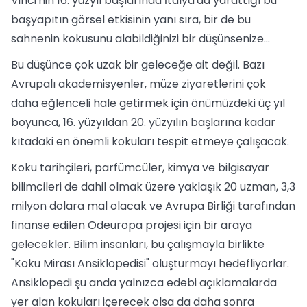
Vinci'nin 16. yüzyıl başlarında İtalya'da yarattığı bu
başyapıtın görsel etkisinin yanı sıra, bir de bu
sahnenin kokusunu alabildiğinizi bir düşünsenize...
Bu düşünce çok uzak bir geleceğe ait değil. Bazı
Avrupalı akademisyenler, müze ziyaretlerini çok
daha eğlenceli hale getirmek için önümüzdeki üç yıl
boyunca, 16. yüzyıldan 20. yüzyılın başlarına kadar
kıtadaki en önemli kokuları tespit etmeye çalışacak.
Koku tarihçileri, parfümcüler, kimya ve bilgisayar
bilimcileri de dahil olmak üzere yaklaşık 20 uzman, 3,3
milyon dolara mal olacak ve Avrupa Birliği tarafından
finanse edilen Odeuropa projesi için bir araya
gelecekler. Bilim insanları, bu çalışmayla birlikte
"Koku Mirası Ansiklopedisi" oluşturmayı hedefliyorlar.
Ansiklopedi şu anda yalnızca edebi açıklamalarda
yer alan kokuları içerecek olsa da daha sonra