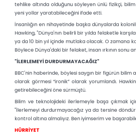
tehlike altında olduğunu söyleyen ünlü fizikçi, bilim
yeni yollar yaratabileceğini ifade etti.
İnsanlığın en nihayetinde başka dünyalarda koloni
Hawking, "Dünya'nın belirli bir yılda felaketle karş
ya da 10 bin yıl içinde mutlaka olacak. O zamana ka
Böylece Dünya'daki bir felaket, insan ırkının sonu
"İLERLEMEYİ DURDURMAYACAĞIZ"
BBC'nin haberinde, böylesi saygın bir figürün bilim a
olarak görmesi “ironik” olarak yorumlandı. Hawki
getirebileceğini öne sürmüştü.
Bilim ve teknolojideki ilerlemeyle başa çıkmak iç
"İlerlemeyi durdurmayacağız ya da tersine döndürm
kontrol altına almalıyız. Ben iyimserim ve başarabi
HÜRRİYET