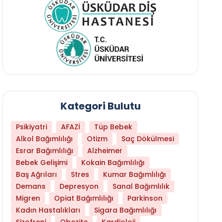
Kategori Bulutu
Psikiyatri
AFAZİ
Tüp Bebek
Alkol Bağımlılığı
Otizm
Saç Dökülmesi
Esrar Bağımlılığı
Alzheimer
Bebek Gelişimi
Kokain Bağımlılığı
Baş Ağrıları
Stres
Kumar Bağımlılığı
Hangi Yaşta Hangi Testi Yaptırmanız Gerekt
Demans
Depresyon
Sanal Bağımlılık
Migren
Opiat Bağımlılığı
Parkinson
Kadın Hastalıkları
Sigara Bağımlılığı