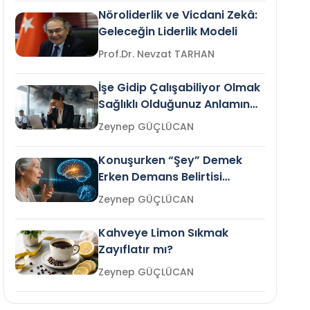
Nöroliderlik ve Vicdani Zekâ:
Geleceğin Liderlik Modeli
Prof.Dr. Nevzat TARHAN
İşe Gidip Çalışabiliyor Olmak
Sağlıklı Olduğunuz Anlamına
Gelir mi?
Zeynep GÜÇLÜCAN
Konuşurken “Şey” Demek
Erken Demans Belirtisi
Olabilir mi?
Zeynep GÜÇLÜCAN
Kahveye Limon Sıkmak
Zayıflatır mı?
Zeynep GÜÇLÜCAN