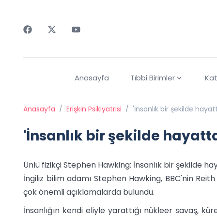
Faceebok
Twitter
Youtube
Anasayfa
Tıbbi Birimler
Kat
Anasayfa
/
Erişkin Psikiyatrisi
/
'İnsanlık bir şekilde hayatta
'İnsanlık bir şekilde hayatta 
Ünlü fizikçi Stephen Hawking: İnsanlık bir şekilde hay
İngiliz bilim adamı Stephen Hawking, BBC'nin Reith
çok önemli açıklamalarda bulundu.
İnsanlığın kendi eliyle yarattığı nükleer savaş, kür