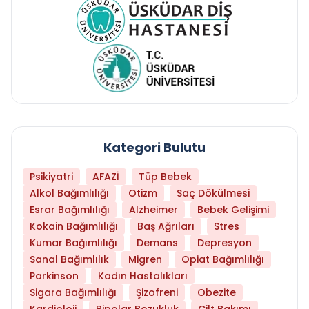
Kategori Bulutu
Psikiyatri
AFAZİ
Tüp Bebek
Alkol Bağımlılığı
Otizm
Saç Dökülmesi
Esrar Bağımlılığı
Alzheimer
Bebek Gelişimi
Kokain Bağımlılığı
Baş Ağrıları
Stres
Kumar Bağımlılığı
Demans
Depresyon
Sanal Bağımlılık
Migren
Opiat Bağımlılığı
Parkinson
Kadın Hastalıkları
Sigara Bağımlılığı
Şizofreni
Obezite
Kardioloji
Bipolar Bozukluk
Cilt Bakımı