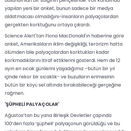
adlandırılan bir salgının pençesinde. Vox kanalında
yapılan yeni bir anket, bunun sadece bir medya
aldatmacası olmadığını-insanların palyaçolardan
gerçekten korktuğunu ortaya çıkardı.
Science Alert'tan Fiona MacDonald'ın haberine göre
anket, Amerikalıların iklim değişikliği, terörizm hatta
ölümden bile palyaçolardan korktukları kadar
korkmadıklarını itiraf ettiklerini gösterdi. Hem de 12
ayın en sıcak günlerini yaşadığımız –bütün bir yıl
içinde rekor bir sıcaklık- ve buzulların erimesinin
bütün bir köyü sel altında bırakabileceği gerçeğine
rağmen.
'ŞÜPHELİ PALYAÇOLAR'
Ağustos’tan bu yana Birleşik Devletler çapında
100’den fazla ‘şüpheli’ palyaçonun görüldüğü ve bu