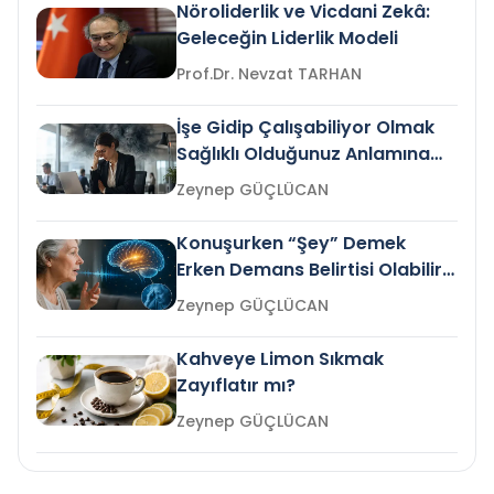
Nöroliderlik ve Vicdani Zekâ:
Geleceğin Liderlik Modeli
Prof.Dr. Nevzat TARHAN
İşe Gidip Çalışabiliyor Olmak
Sağlıklı Olduğunuz Anlamına
Gelir mi?
Zeynep GÜÇLÜCAN
Konuşurken “Şey” Demek
Erken Demans Belirtisi Olabilir
mi?
Zeynep GÜÇLÜCAN
Kahveye Limon Sıkmak
Zayıflatır mı?
Zeynep GÜÇLÜCAN