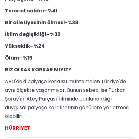
Terörist saldırı- %41
Bir aile üyesinin ölmesi-%38
İklim değişikliği- %32
Yükseklik- %24
Ölüm- %19
BİZ OLSAK KORKAR MIYIZ?
ABD'deki palyaço korkusu muhtemelen Türkiye'de
aynı ölçekte yaşanmıyor. Bunun sebebi ise Türkan
Şoray'ın 'Ateş Parçası' filminde canlandırdığı
duygusal palyaço karakterinin gönüllere yer etmesi
olabilir!
HÜRRİYET