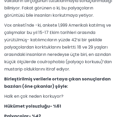
vakaların birçoğunun tutuklanmayla sonuçlanmadığı
biliniyor. Fakat görünen o ki, bu palyaçoların
görüntüsü bile insanları korkutmaya yetiyor.
Vox anketi'nde -ki, ankete 1,999 Amerikalı katılmış ve
çalışmalar bu yıl 15-17 Ekim tarihleri arasında
yürütülmüş- katılımcıların yüzde 42’si bir şekilde
palyaçolardan korktuklarını belirtti. 18 ve 29 yaşları
arasındaki insanların neredeyse üçte biri, en azından
küçük ölçülerde coulrophobia (palyaço korkusu)’dan
mustarip olduklarını itiraf ediyor.
Birleştirilmiş verilerle ortaya çıkan sonuçlardan
bazıları (öne çıkanlar) şöyle:
Halk en çok neden korkuyor?
Hükümet yolsuzluğu- %61
Palyaçolar- %42