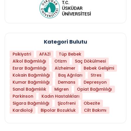
Kategori Bulutu
Psikiyatri
AFAZİ
Tüp Bebek
Alkol Bağımlılığı
Otizm
Saç Dökülmesi
Esrar Bağımlılığı
Alzheimer
Bebek Gelişimi
Kokain Bağımlılığı
Baş Ağrıları
Stres
Kumar Bağımlılığı
Demans
Depresyon
Sanal Bağımlılık
Migren
Opiat Bağımlılığı
Parkinson
Kadın Hastalıkları
Sigara Bağımlılığı
Şizofreni
Obezite
Kardioloji
Bipolar Bozukluk
Cilt Bakımı