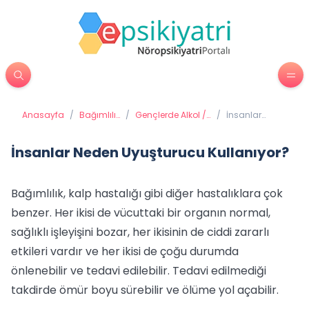
Anasayfa
/
Bağımlılık
/
Gençlerde Alkol /
/
İnsanlar
Tedavisi
Madde Kullanımı
Neden
ve Bağımlılığı
Uyuşturucu
Kullanıyor?
İnsanlar Neden Uyuşturucu Kullanıyor?
Bağımlılık, kalp hastalığı gibi diğer hastalıklara çok
benzer. Her ikisi de vücuttaki bir organın normal,
sağlıklı işleyişini bozar, her ikisinin de ciddi zararlı
etkileri vardır ve her ikisi de çoğu durumda
önlenebilir ve tedavi edilebilir. Tedavi edilmediği
takdirde ömür boyu sürebilir ve ölüme yol açabilir.