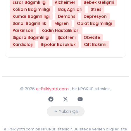
Esrar Bağımlılığı
Alzheimer
Bebek Gelişimi
Kokain Bağımlılığı
Baş Ağrıları
Stres
Kumar Bağımlılığı
Demans
Depresyon
Sanal Bağımlılık
Migren
Opiat Bağımlılığı
Parkinson
Kadın Hastalıkları
Sigara Bağımlılığı
Şizofreni
Obezite
Kardioloji
Bipolar Bozukluk
Cilt Bakımı
©
2026
e-Psikiyatri.com
, bir NPGRUP sitesidir,
Faceebok
Twitter
Youtube
Yukarı Çık
e-Psikiyatri.com bir NPGRUP sitesidir. Bu sitede verilen bilgiler, site