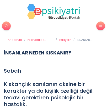
Anasayfa
/
Psikiyatri'de
/
Psikiyatri
/
İNSANLAR
Tedavi Yöntemleri
NEDEN
KISKANIR?
İNSANLAR NEDEN KISKANIR?
Sabah
Kıskançlık sanılanın aksine bir
karakter ya da kişilik özelliği değil,
tedavi gerektiren psikolojik bir
hastalık.