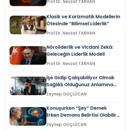
Prof.Dr. Nevzat TARHAN
Klasik ve Karizmatik Modellerin
Ötesinde “Bilimsel Liderlik”
Prof.Dr. Nevzat TARHAN
Nöroliderlik ve Vicdani Zekâ:
Geleceğin Liderlik Modeli
Prof.Dr. Nevzat TARHAN
İşe Gidip Çalışabiliyor Olmak
Sağlıklı Olduğunuz Anlamına
Gelir mi?
Zeynep GÜÇLÜCAN
Konuşurken “Şey” Demek
Erken Demans Belirtisi Olabilir
mi?
Zeynep GÜÇLÜCAN