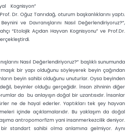
yal Kognisyon”
Prof. Dr. Oğuz Tanrıdağ, oturum başkanlıklarını yaptı.
ynini ve Davranışlarını Nasıl Değerlendiriyoruz?”,
ahçı “Etolojik Açıdan Hayvan Kognisyonu” ve Prof.Dr.
rçekleştirdi.
ışlarını Nasıl Değerlendiriyoruz?” başlıklı sunumunda
armaşık bir yapı olduğunu söyleyerek beyin çağından
nların beyin sahibi olduğunu unuturlar. Oysa beyinden
il, beyinler olduğu gerçeğidir. İnsan zihninin diğer
rumlar da bu anlayışın doğal bir uzantısıdır. İnsanlar
ürler ne de hayal ederler. Yaptıkları tek şey hayvan
lemeleri içinde açıklamalarıdır. Bu yaklaşım da doğal
aklaşıma antropomorfizm yani insanmerkezcilik deniyor.
 bir standart sahibi olma anlamına gelmiyor. Aynı