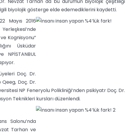
. Nevzat Tarhan da bu durumun biyolojik çeşitliliği
lgili biyolojik gösterge elde edemediklerini kaydetti.
9-22 Mayıs 2016
Yerleşkesi’nde
i ve Kognisyonu”
ığını Üsküdar
 ve NPİSTANBUL
apıyor.
yeleri Doç. Dr.
 Qeeg, Doç. Dr.
itesi NP Feneryolu Polikliniği’nden psikiyatr Doç. Dr.
on Teknikleri kursları düzenlendi.
ans Salonu’nda
evzat Tarhan ve