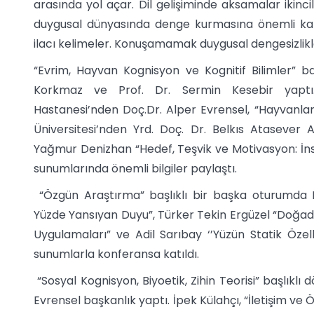
arasında yol açar. Dil gelişiminde aksamalar ikincil 
duygusal dünyasında denge kurmasına önemli kat
ilacı kelimeler. Konuşamamak duygusal dengesizlikl
“Evrim, Hayvan Kognisyon ve Kognitif Bilimler” baş
Korkmaz ve Prof. Dr. Sermin Kesebir yaptı. 
Hastanesi’nden Doç.Dr. Alper Evrensel, “Hayvanlar
Üniversitesi’nden Yrd. Doç. Dr. Belkıs Atasever 
Yağmur Denizhan “Hedef, Teşvik ve Motivasyon: İn
sunumlarında önemli bilgiler paylaştı.
“Özgün Araştırma” başlıklı bir başka oturumda 
Yüzde Yansıyan Duyu”, Türker Tekin Ergüzel “Doğada
Uygulamaları” ve Adil Sarıbay ‘’Yüzün Statik Özellik
sunumlarla konferansa katıldı.
“Sosyal Kognisyon, Biyoetik, Zihin Teorisi” başlı
Evrensel başkanlık yaptı. İpek Külahçı, “İletişim ve