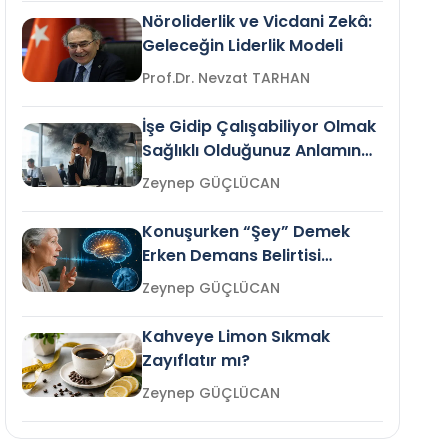
Nöroliderlik ve Vicdani Zekâ:
Geleceğin Liderlik Modeli
Prof.Dr. Nevzat TARHAN
İşe Gidip Çalışabiliyor Olmak
Sağlıklı Olduğunuz Anlamına
Gelir mi?
Zeynep GÜÇLÜCAN
Konuşurken “Şey” Demek
Erken Demans Belirtisi
Olabilir mi?
Zeynep GÜÇLÜCAN
Kahveye Limon Sıkmak
Zayıflatır mı?
Zeynep GÜÇLÜCAN