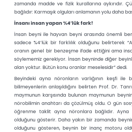
zamanda madde ve fizik kurallarına aykırıdır. Çün
bağlıdır: Karmaşık olguları anlamanın yolu daha bas
İnsanı insan yapan %4’lük fark!
İnsan beyni ile hayvan beyni arasında önemli benz
sadece %4’lük bir farklılık olduğunu belirterek “A
oranın genel bir benzeşme ifade ettiğini ama ins
söylememiz gerekiyor. İnsan beyninde diğer beyinle
alan yoktur. Bütün konu oranlar meselesidir” dedi.
Beyindeki ayna nöronların varlığının keşfi ile 
bilimeyenlerin anlaşıldığını belirten Prof. Dr. Tan
maymunun karşısında bulunan maymunun beyninde
nörobilimin anahtarı da çözülmüş oldu. O gün sos
öğrenme taklit ayna nöronlara bağlıdır. Ayna nö
olduğunu gösterir. Daha yakın bir zamanda beynin
olduğunu gösteren, beynin bir inanç motoru old