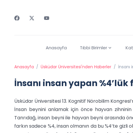
Faceebok
Twitter
Youtube
Anasayfa
Tıbbi Birimler
Kat
Anasayfa
/
Üsküdar Üniversitesi'nden Haberler
/
İnsanı 
İnsanı insan yapan %4’lük 
Üsküdar Üniversitesi 13. Kognitif Nörobilim Kongres
İnsan beynini anlamak için önce hayvan zihninin i
Tanrıdağ, insan beyni ile hayvan beyni arasında öne
farkın sadece %4, insan olmanın da bu %4’te gizli o