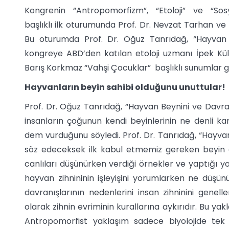
Kongrenin “Antropomorfizm”, “Etoloji” ve “Sos
başlıklı ilk oturumunda Prof. Dr. Nevzat Tarhan ve 
Bu oturumda Prof. Dr. Oğuz Tanrıdağ, “Hayvan Be
kongreye ABD’den katılan etoloji uzmanı İpek Kül
Barış Korkmaz “Vahşi Çocuklar” başlıklı sunumlar ge
Hayvanların beyin sahibi olduğunu unuttular!
Prof. Dr. Oğuz Tanrıdağ, “Hayvan Beynini ve Davran
insanların çoğunun kendi beyinlerinin ne denli k
dem vurduğunu söyledi. Prof. Dr. Tanrıdağ, “Hayva
söz edeceksek ilk kabul etmemiz gereken beyin değ
canlıları düşünürken verdiği örnekler ve yaptığı yo
hayvan zihnininin işleyişini yorumlarken ne düşün
davranışlarının nedenlerini insan zihninini genel
olarak zihnin evriminin kurallarına aykırıdır. Bu y
Antropomorfist yaklaşım sadece biyolojide tek