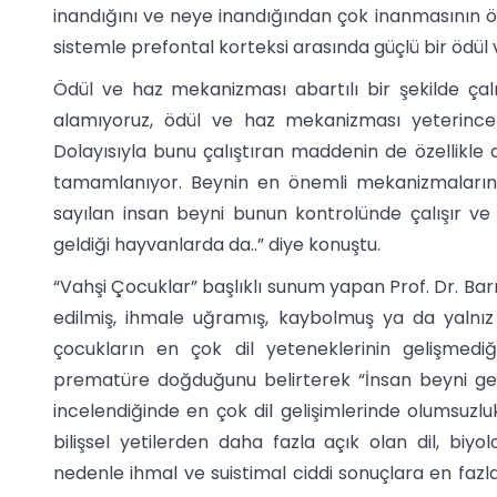
inandığını ve neye inandığından çok inanmasının ö
sistemle prefontal korteksi arasında güçlü bir ödü
Ödül ve haz mekanizması abartılı bir şekilde ça
alamıyoruz, ödül ve haz mekanizması yeterince
Dolayısıyla bunu çalıştıran maddenin de özellikl
tamamlanıyor. Beynin en önemli mekanizmaların
sayılan insan beyni bunun kontrolünde çalışır ve 
geldiği hayvanlarda da..” diye konuştu.
“Vahşi Çocuklar” başlıklı sunum yapan Prof. Dr. Bar
edilmiş, ihmale uğramış, kaybolmuş ya da yalnı
çocukların en çok dil yeteneklerinin gelişmediğ
prematüre doğduğunu belirterek “İnsan beyni ge
incelendiğinde en çok dil gelişimlerinde olumsuzlu
bilişsel yetilerden daha fazla açık olan dil, biyol
nedenle ihmal ve suistimal ciddi sonuçlara en fazla