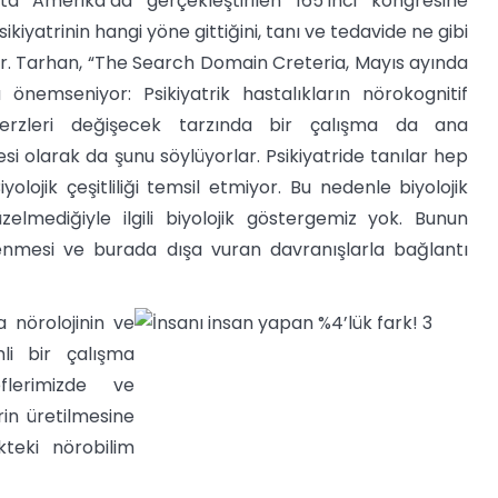
ta Amerika’da gerçekleştirilen 165’inci kongresine
ikiyatrinin hangi yöne gittiğini, tanı ve tedavide ne gibi
 Dr. Tarhan, “The Search Domain Creteria, Mayıs ayında
önemseniyor: Psikiyatrik hastalıkların nörokognitif
derzleri değişecek tarzında bir çalışma da ana
i olarak da şunu söylüyorlar. Psikiyatride tanılar hep
jik çeşitliliği temsil etmiyor. Bu nedenle biyolojik
lmediğiyle ilgili biyolojik göstergemiz yok. Bunun
rlenmesi ve burada dışa vuran davranışlarla bağlantı
a nörolojinin ve
mli bir çalışma
flerimizde ve
rin üretilmesine
kteki nörobilim