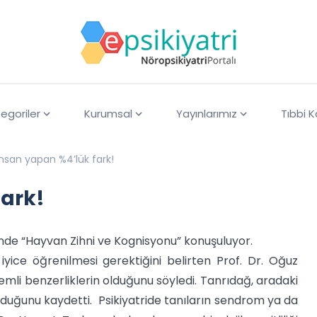
egoriler
Kurumsal
Yayınlarımız
Tıbbi 
insan yapan %4’lük fark!
fark!
i’nde “Hayvan Zihni ve Kognisyonu” konuşuluyor.
yice öğrenilmesi gerektiğini belirten Prof. Dr. Oğuz
mli benzerliklerin olduğunu söyledi. Tanrıdağ, aradaki
lduğunu kaydetti. Psikiyatride tanıların sendrom ya da