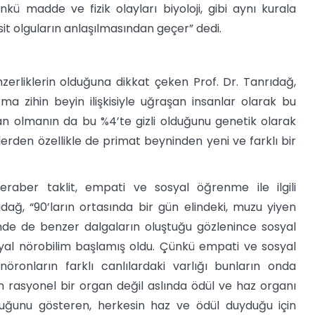
kü madde ve fizik olayları biyoloji, gibi aynı kurala
it olguların anlaşılmasından geçer” dedi.
erliklerin olduğuna dikkat çeken Prof. Dr. Tanrıdağ,
ma zihin beyin ilişkisiyle uğraşan insanlar olarak bu
an olmanın da bu %4’te gizli olduğunu genetik olarak
rden özellikle de primat beyninden yeni ve farklı bir
beraber taklit, empati ve sosyal öğrenme ile ilgili
rıdağ, “90’ların ortasında bir gün elindeki, muzu yiyen
 de benzer dalgaların oluştuğu gözlenince sosyal
yal nörobilim başlamış oldu. Çünkü empati ve sosyal
ronların farklı canlılardaki varlığı bunların onda
 rasyonel bir organ değil aslında ödül ve haz organı
uğunu gösteren, herkesin haz ve ödül duyduğu için