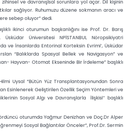
zihinsel ve davranışlsal sorunlara yol açar. Dil kişinin
kılar sağlıyor. Ruhumuzu düzene sokmanın aracı ve
ere sebep oluyor” dedi.
lıklı ikinci oturumun başkanlığını ise Prof. Dr. Barış
Üsküdar Üniversitesi NPİSTANBUL Nöropsikiyatri
da ve İnsanlarda Entorinal Korteksin Evrimi’, Üsküdar
Arslan “Balıklarda Spasyal Bellek ve Navigasyon” ve
san- Hayvan- Otomat Ekseninde Bir İrdeleme” başlıklı
Hilmi Uysal “Bütün Yüz Transplantasyonundan Sonra
n Esinlenerek Geliştirilen Özellik Seçim Yöntemleri ve
lerinin Sosyal Algı ve Davranışlarla İlişkisi’’ başlıklı
klı dördüncü oturumda Yağmur Denizhan ve Doç.Dr Alper
 Öğrenmeyi Sosyal Bağlantılar Önceler”, Prof.Dr. Sermin