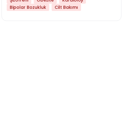
Şizofreni
Obezite
Kardioloji
Bipolar Bozukluk
Cilt Bakımı