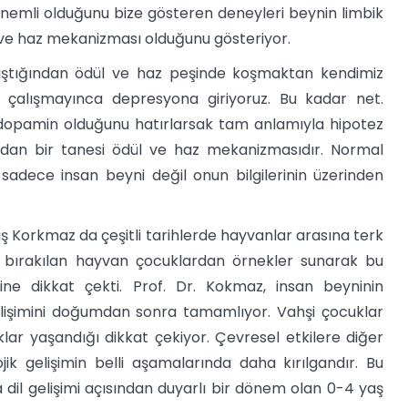
nemli olduğunu bize gösteren deneyleri beynin limbik
l ve haz mekanizması olduğunu gösteriyor.
lıştığından ödül ve haz peşinde koşmaktan kendimiz
 çalışmayınca depresyona giriyoruz. Bu kadar net.
e dopamin olduğunu hatırlarsak tam anlamıyla hipotez
dan bir tanesi ödül ve haz mekanizmasıdır. Normal
sadece insan beyni değil onun bilgilerinin üzerinden
ış Korkmaz da çeşitli tarihlerde hayvanlar arasına terk
z bırakılan hayvan çocuklardan örnekler sunarak bu
ine dikkat çekti. Prof. Dr. Kokmaz, insan beyninin
lişimini doğumdan sonra tamamlıyor. Vahşi çocuklar
klar yaşandığı dikkat çekiyor. Çevresel etkilere diğer
ojik gelişimin belli aşamalarında daha kırılgandır. Bu
 dil gelişimi açısından duyarlı bir dönem olan 0-4 yaş