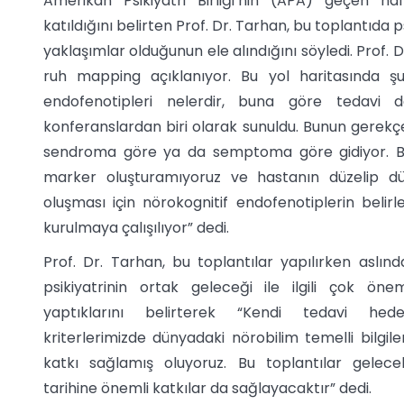
Amerikan Psikiyatri Birliği’nin (APA) geçen haf
katıldığını belirten Prof. Dr. Tarhan, bu toplantıda ps
yaklaşımlar olduğunun ele alındığını söyledi. Prof.
ruh mapping açıklanıyor. Bu yol haritasında şu 
endofenotipleri nelerdir, buna göre tedavi 
konferanslardan biri olarak sunuldu. Bunun gerekçes
sendroma göre ya da semptoma göre gidiyor. Biyolo
marker oluşturamıyoruz ve hastanın düzelip düze
oluşması için nörokognitif endofenotiplerin beli
kurulmaya çalışılıyor” dedi.
Prof. Dr. Tarhan, bu toplantılar yapılırken aslınd
psikiyatrinin ortak geleceği ile ilgili çok öne
yaptıklarını belirterek “Kendi tedavi hede
kriterlerimizde dünyadaki nörobilim temelli bilgile
katkı sağlamış oluyoruz. Bu toplantılar gelece
tarihine önemli katkılar da sağlayacaktır” dedi.