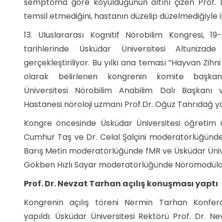
semptoma göre koyulduğunun altını çizen Prof. Dr
temsil etmediğini, hastanın düzelip düzelmediğiyle i
13. Uluslararası Kognitif Nörobilim Kongresi, 1
tarihlerinde Üsküdar Üniversitesi Altunizade 
gerçekleştiriliyor. Bu yılki ana teması “Hayvan Zihn
olarak belirlenen kongrenin komite başkanl
Üniversitesi Nörobilim Anabilim Dalı Başkanı
Hastanesi nöroloji uzmanı Prof.Dr. Oğuz Tanrıdağ y
Kongre öncesinde Üsküdar Üniversitesi öğretim ü
Cumhur Taş ve Dr. Celal Şalçini moderatörlüğünde
Barış Metin moderatörlüğünde fMR ve Üsküdar Ünivers
Gökben Hızlı Sayar moderatörlüğünde Nöromodülasy
Prof. Dr. Nevzat Tarhan açılış konuşması yaptı
Kongrenin açılış töreni Nermin Tarhan Konfer
yapıldı. Üsküdar Üniversitesi Rektörü Prof. Dr. N