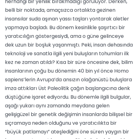
herhangi bir yenilik bırakmadığı görülüyor. Derken,
belli bir noktada, amaçsızca ortalıkta gezinen
insansılar suda aşınan yassı taşları yontarak aletler
yapmaya başladı. Bu dönem kesinlikle şaşırtıcı bir
yaratıcılığın göstergesiydi, ama o güne gelinceye
dek uzun bir boşluk yaşanmıştı. Peki, insan dehasında
teknoloji ve sanatla ilgili yeni buluşların tohumları ilk
kez ne zaman atıldı? Kısa bir süre öncesine dek, bilim
insanlarının çoğu bu dönemin 40 bin yıl önce Homo
sapiens’lerin Avrupa’da ansızın olağanüstü buluşlara
imza attıkları Üst Paleolitik çağın başlangıcına denk
düştüğüne işaret ediyordu. Bu dönemle ilgili bulgular,
aşağı yukarı aynı zamanda meydana gelen
gelişigüzel bir genetik değişimin insanlarda bilişsel bir
sıçramaya neden olduğunu ve yaratıcılıkta bir
“büyük patlamayı” ateşlediğini öne süren yaygın bir