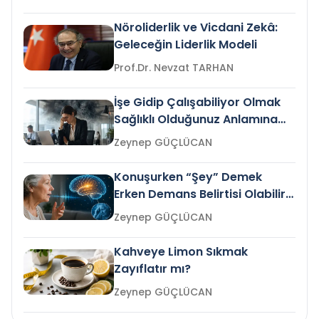
Nöroliderlik ve Vicdani Zekâ:
Geleceğin Liderlik Modeli
Prof.Dr. Nevzat TARHAN
İşe Gidip Çalışabiliyor Olmak
Sağlıklı Olduğunuz Anlamına
Gelir mi?
Zeynep GÜÇLÜCAN
Konuşurken “Şey” Demek
Erken Demans Belirtisi Olabilir
mi?
Zeynep GÜÇLÜCAN
Kahveye Limon Sıkmak
Zayıflatır mı?
Zeynep GÜÇLÜCAN