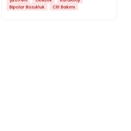
Şizofreni
Obezite
Kardioloji
Bipolar Bozukluk
Cilt Bakımı