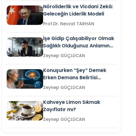
Nöroliderlik ve Vicdani Zekâ:
Geleceğin Liderlik Modeli
Prof.Dr. Nevzat TARHAN
İşe Gidip Çalışabiliyor Olmak
Sağlıklı Olduğunuz Anlamına
Gelir mi?
Zeynep GÜÇLÜCAN
Konuşurken “Şey” Demek
Erken Demans Belirtisi
Olabilir mi?
Zeynep GÜÇLÜCAN
Kahveye Limon Sıkmak
Zayıflatır mı?
Zeynep GÜÇLÜCAN