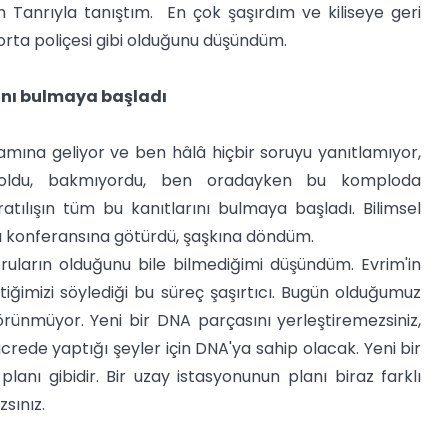
 Tanrıyla tanıştım. En çok şaşırdım ve kiliseye geri
ta poliçesi gibi olduğunu düşündüm.
arını bulmaya başladı
ına geliyor ve ben hâlâ hiçbir soruyu yanıtlamıyor,
n oldu, bakmıyordu, ben oradayken bu komploda
atılışın tüm bu kanıtlarını bulmaya başladı. Bilimsel
arı konferansına götürdü, şaşkına döndüm.
oruların olduğunu bile bilmediğimi düşündüm. Evrim'in
ğimizi söylediği bu süreç şaşırtıcı. Bugün olduğumuz
rünmüyor. Yeni bir DNA parçasını yerleştiremezsiniz,
ücrede yaptığı şeyler için DNA'ya sahip olacak. Yeni bir
ı gibidir. Bir uzay istasyonunun planı biraz farklı
sınız.