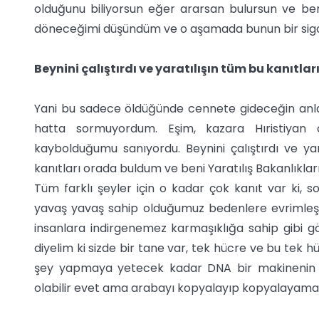
olduğunu biliyorsun eğer ararsan bulursun ve ben
döneceğimi düşündüm ve o aşamada bunun bir sigor
Beynini çalıştırdı ve yaratılışın tüm bu kanıtl
Yani bu sadece öldüğünde cennete gideceğin anlam
hatta sormuyordum. Eşim, kazara Hıristiya
kaybolduğumu sanıyordu. Beynini çalıştırdı ve yar
kanıtları orada buldum ve beni Yaratılış Bakanlıkl
Tüm farklı şeyler için o kadar çok kanıt var ki, s
yavaş yavaş sahip olduğumuz bedenlere evrimleşti
insanlara indirgenemez karmaşıklığa sahip gibi gö
diyelim ki sizde bir tane var, tek hücre ve bu tek h
şey yapmaya yetecek kadar DNA bir makinenin plan
olabilir evet ama arabayı kopyalayıp kopyalayamaz