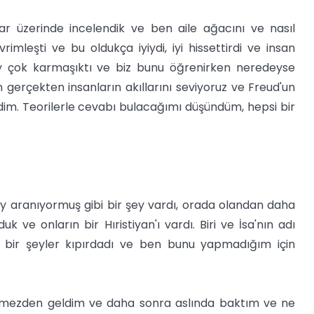
nlar üzerinde incelendik ve ben aile ağacını ve nasıl
leşti ve bu oldukça iyiydi, iyi hissettirdi ve insan
 şey çok karmaşıktı ve biz bunu öğrenirken neredeyse
n gerçekten insanların akıllarını seviyoruz ve Freud'un
endim. Teorilerle cevabı bulacağımı düşündüm, hepsi bir
ey aranıyormuş gibi bir şey vardı, orada olandan daha
k ve onların bir Hıristiyan'ı vardı. Biri ve İsa'nın adı
bir şeyler kıpırdadı ve ben bunu yapmadığım için
mezden geldim ve daha sonra aslında baktım ve ne