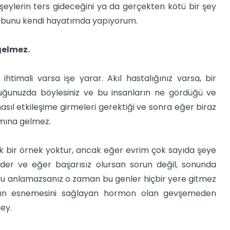
şeylerin ters gideceğini ya da gerçekten kötü bir şey
ni bunu kendi hayatımda yapıyorum.
gelmez.
e ihtimali varsa işe yarar. Akıl hastalığınız varsa, bir
uğunuzda böylesiniz ve bu insanların ne gördüğü ve
 nasıl etkileşime girmeleri gerektiği ve sonra eğer biraz
lamına gelmez.
k bir örnek yoktur, ancak eğer evrim çok sayıda şeye
der ve eğer başarısız olursan sorun değil, sonunda
ğru anlamazsanız o zaman bu genler hiçbir yere gitmez
zın esnemesini sağlayan hormon olan gevşemeden
şey.