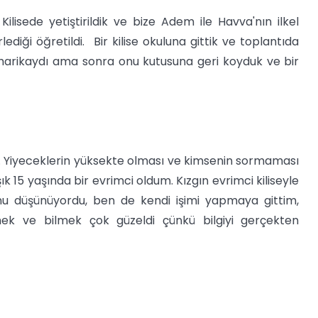
isede yetiştirildik ve bize Adem ile Havva'nın ilkel
lediği öğretildi. Bir kilise okuluna gittik ve toplantıda
ek harikaydı ama sonra onu kutusuna geri koyduk ve bir
k. Yiyeceklerin yüksekte olması ve kimsenin sormaması
k 15 yaşında bir evrimci oldum. Kızgın evrimci kiliseyle
ğunu düşünüyordu, ben de kendi işimi yapmaya gittim,
lmek ve bilmek çok güzeldi çünkü bilgiyi gerçekten