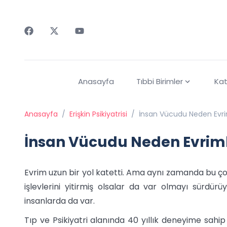
Faceebok
Twitter
Youtube
Anasayfa
Tıbbi Birimler
Kat
Anasayfa
/
Erişkin Psikiyatrisi
/
İnsan Vücudu Neden Evr
İnsan Vücudu Neden Evrim
Evrim uzun bir yol katetti. Ama aynı zamanda bu çok y
işlevlerini yitirmiş olsalar da var olmayı sürdürü
insanlarda da var.
Tıp ve Psikiyatri alanında 40 yıllık deneyime sahip