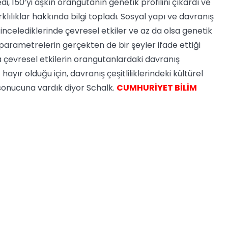
di, 150’yi aşkın orangutanın genetik profilini çıkardı ve
klılıklar hakkında bilgi topladı. Sosyal yapı ve davranış
 incelediklerinde çevresel etkiler ve az da olsa genetik
n parametrelerin gerçekten de bir şeyler ifade ettiği
a çevresel etkilerin orangutanlardaki davranış
ayır olduğu için, davranış çeşitliliklerindeki kültürel
sonucuna vardık diyor Schalk.
CUMHURİYET BİLİM