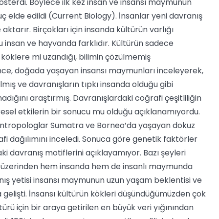
gösterdi. Böylece ilk kez insan ve insansı maymunun
uç elde edildi (Current Biology). İnsanlar yeni davranış
ktarır. Birçokları için insanda kültürün varlığı
Bu insan ve hayvanda farklıdır. Kültürün sadece
köklere mi uzandığı, bilimin çözülmemiş
l önce, doğada yaşayan insansı maymunları inceleyerek,
lmış ve davranışların tıpkı insanda olduğu gibi
adığını araştırmış. Davranışlardaki coğrafi çeşitliliğin
resel etkilerin bir sonucu mu olduğu açıklanamıyordu.
n antropologlar Sumatra ve Borneo’da yaşayan dokuz
i dağılımını inceledi. Sonuca göre genetik faktörler
i davranış motiflerini açıklayamıyor. Bazı şeyleri
k üzerinden hem insanda hem de insanlı maymunda
ranış yetisi insansı maymunun uzun yaşam beklentisi ve
 gelişti. İnsansı kültürün kökleri düşündüğümüzden çok
türü için bir araya getirilen en büyük veri yığınından