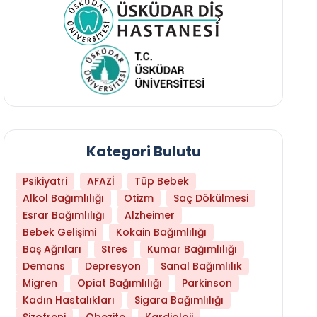
Kategori Bulutu
Psikiyatri
AFAZİ
Tüp Bebek
Alkol Bağımlılığı
Otizm
Saç Dökülmesi
Esrar Bağımlılığı
Alzheimer
Bebek Gelişimi
Kokain Bağımlılığı
Baş Ağrıları
Stres
Kumar Bağımlılığı
Daha Az Protein Tüketmek Yaşlanmayı Yava
Demans
Depresyon
Sanal Bağımlılık
Migren
Opiat Bağımlılığı
Parkinson
Kadın Hastalıkları
Sigara Bağımlılığı