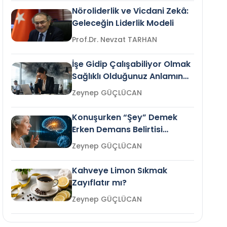
Nöroliderlik ve Vicdani Zekâ:
Geleceğin Liderlik Modeli
Prof.Dr. Nevzat TARHAN
İşe Gidip Çalışabiliyor Olmak
Sağlıklı Olduğunuz Anlamına
Gelir mi?
Zeynep GÜÇLÜCAN
Konuşurken “Şey” Demek
Erken Demans Belirtisi
Olabilir mi?
Zeynep GÜÇLÜCAN
Kahveye Limon Sıkmak
Zayıflatır mı?
Zeynep GÜÇLÜCAN