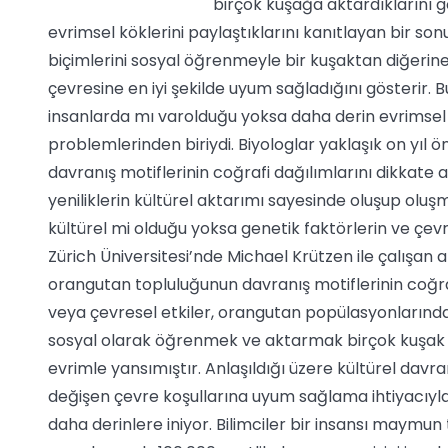
birçok kuşağa aktardıklarını 
evrimsel köklerini paylaştıklarını kanıtlayan bir son
biçimlerini sosyal öğrenmeyle bir kuşaktan diğerine a
çevresine en iyi şekilde uyum sağladığını gösterir. 
insanlarda mı varolduğu yoksa daha derin evrimsel 
problemlerinden biriydi. Biyologlar yaklaşık on yı
davranış motiflerinin coğrafi dağılımlarını dikkate a
yeniliklerin kültürel aktarımı sayesinde oluşup oluşm
kültürel mi olduğu yoksa genetik faktörlerin ve çev
Zürich Üniversitesi’nde Michael Krützen ile çalışa
orangutan topluluğunun davranış motiflerinin coğraf
veya çevresel etkiler, orangutan popülasyonlarındak
sosyal olarak öğrenmek ve aktarmak birçok kuşa
evrimle yansımıştır. Anlaşıldığı üzere kültürel dav
değişen çevre koşullarına uyum sağlama ihtiyacıyla
daha derinlere iniyor. Bilimciler bir insansı maymun 