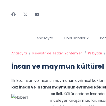
Faceebok
Twitter
Youtube
Anasayfa
Tıbbi Birimler
Kat
Anasayfa
/
Psikiyatri'de Tedavi Yöntemleri
/
Psikiyatri
/
İnsan ve maymun kültürel 
İlk kez insan ve insansı maymunun evrimsel köklerini
kez insan ve insansı maymunun evrimsel kökleri
edildi.
Kültür sadece insanda b
inceleyen araştırmacılar, insa