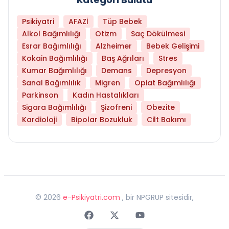
Psikiyatri
AFAZİ
Tüp Bebek
Alkol Bağımlılığı
Otizm
Saç Dökülmesi
Esrar Bağımlılığı
Alzheimer
Bebek Gelişimi
Kokain Bağımlılığı
Baş Ağrıları
Stres
Kumar Bağımlılığı
Demans
Depresyon
Sanal Bağımlılık
Migren
Opiat Bağımlılığı
Parkinson
Kadın Hastalıkları
Sigara Bağımlılığı
Şizofreni
Obezite
Kardioloji
Bipolar Bozukluk
Cilt Bakımı
©
2026
e-Psikiyatri.com
, bir NPGRUP sitesidir,
Faceebok
Twitter
Youtube