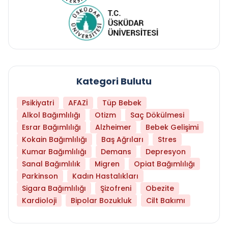
Kategori Bulutu
Psikiyatri
AFAZİ
Tüp Bebek
Alkol Bağımlılığı
Otizm
Saç Dökülmesi
Esrar Bağımlılığı
Alzheimer
Bebek Gelişimi
Kokain Bağımlılığı
Baş Ağrıları
Stres
Kumar Bağımlılığı
Demans
Depresyon
Sanal Bağımlılık
Migren
Opiat Bağımlılığı
Parkinson
Kadın Hastalıkları
Sigara Bağımlılığı
Şizofreni
Obezite
Kardioloji
Bipolar Bozukluk
Cilt Bakımı