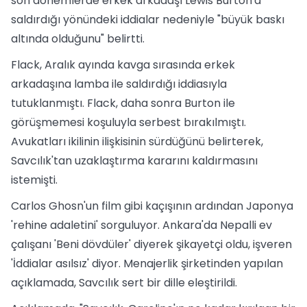
son dönemlerde erkek arkadaşı Lewis Burton'a
saldırdığı yönündeki iddialar nedeniyle "büyük baskı
altında olduğunu" belirtti.
Flack, Aralık ayında kavga sırasında erkek
arkadaşına lamba ile saldırdığı iddiasıyla
tutuklanmıştı. Flack, daha sonra Burton ile
görüşmemesi koşuluyla serbest bırakılmıştı.
Avukatları ikilinin ilişkisinin sürdüğünü belirterek,
Savcılık'tan uzaklaştırma kararını kaldırmasını
istemişti.
Carlos Ghosn'un film gibi kaçışının ardından Japonya
'rehine adaletini' sorguluyor. Ankara'da Nepalli ev
çalışanı 'Beni dövdüler' diyerek şikayetçi oldu, işveren
'İddialar asılsız' diyor. Menajerlik şirketinden yapılan
açıklamada, Savcılık sert bir dille eleştirildi.