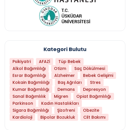
Kategori Bulutu
Psikiyatri
AFAZİ
Tüp Bebek
Alkol Bağımlılığı
Otizm
Saç Dökülmesi
Esrar Bağımlılığı
Alzheimer
Bebek Gelişimi
Kokain Bağımlılığı
Baş Ağrıları
Stres
Kumar Bağımlılığı
Demans
Depresyon
Sanal Bağımlılık
Migren
Opiat Bağımlılığı
Parkinson
Kadın Hastalıkları
Sigara Bağımlılığı
Şizofreni
Obezite
Kardioloji
Bipolar Bozukluk
Cilt Bakımı