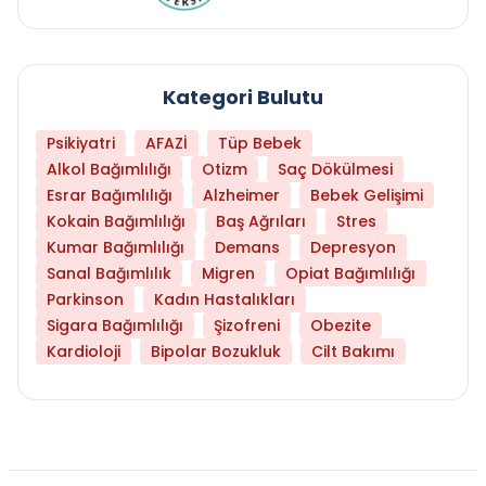
Kategori Bulutu
Psikiyatri
AFAZİ
Tüp Bebek
Alkol Bağımlılığı
Otizm
Saç Dökülmesi
Esrar Bağımlılığı
Alzheimer
Bebek Gelişimi
Kokain Bağımlılığı
Baş Ağrıları
Stres
Kumar Bağımlılığı
Demans
Depresyon
Sanal Bağımlılık
Migren
Opiat Bağımlılığı
Parkinson
Kadın Hastalıkları
Sigara Bağımlılığı
Şizofreni
Obezite
Kardioloji
Bipolar Bozukluk
Cilt Bakımı