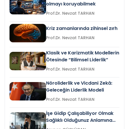
olmayı koruyabilmek
Prof.Dr. Nevzat TARHAN
Kriz zamanlarında zihinsel zırh
Prof.Dr. Nevzat TARHAN
Klasik ve Karizmatik Modellerin
Ötesinde “Bilimsel Liderlik”
Prof.Dr. Nevzat TARHAN
Nöroliderlik ve Vicdani Zekâ:
Geleceğin Liderlik Modeli
Prof.Dr. Nevzat TARHAN
İşe Gidip Çalışabiliyor Olmak
Sağlıklı Olduğunuz Anlamına
Gelir mi?