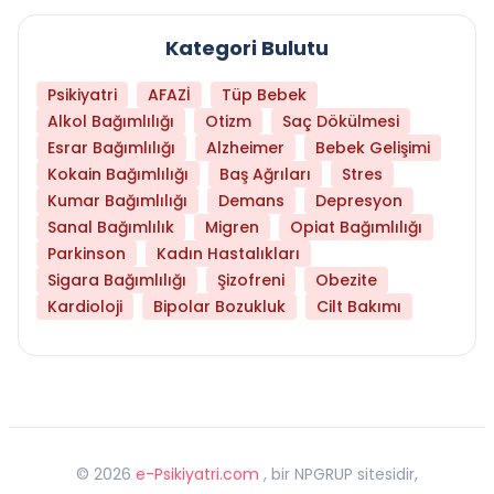
Kategori Bulutu
Psikiyatri
AFAZİ
Tüp Bebek
Alkol Bağımlılığı
Otizm
Saç Dökülmesi
Esrar Bağımlılığı
Alzheimer
Bebek Gelişimi
Kokain Bağımlılığı
Baş Ağrıları
Stres
Kumar Bağımlılığı
Demans
Depresyon
Sanal Bağımlılık
Migren
Opiat Bağımlılığı
Parkinson
Kadın Hastalıkları
Sigara Bağımlılığı
Şizofreni
Obezite
Kardioloji
Bipolar Bozukluk
Cilt Bakımı
©
2026
e-Psikiyatri.com
, bir NPGRUP sitesidir,