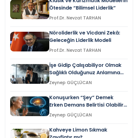
Klasik ve Karizmatik Modellerin
Ötesinde “Bilimsel Liderlik”
Prof.Dr. Nevzat TARHAN
Nöroliderlik ve Vicdani Zekâ:
Geleceğin Liderlik Modeli
Prof.Dr. Nevzat TARHAN
İşe Gidip Çalışabiliyor Olmak
Sağlıklı Olduğunuz Anlamına
Gelir mi?
Zeynep GÜÇLÜCAN
Konuşurken “Şey” Demek
Erken Demans Belirtisi Olabilir
mi?
Zeynep GÜÇLÜCAN
Kahveye Limon Sıkmak
Zayıflatır mı?