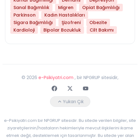
Sanal Bağımlılık
Migren
Opiat Bağımlılığı
Parkinson
Kadın Hastalıkları
Sigara Bağımlılığı
Şizofreni
Obezite
Kardioloji
Bipolar Bozukluk
Cilt Bakımı
©
2026
e-Psikiyatri.com
, bir NPGRUP sitesidir,
Faceebok
Twitter
Youtube
Yukarı Çık
e-Psikiyatri.com bir NPGRUP sitesidir. Bu sitede verilen bilgiler, site
ziyaretçilerinin/hastaların hekimleriyle mevcut ilişkilerini ikame
etmek değil, desteklemek için tasarlanmıştır. Bu sitede yer alan