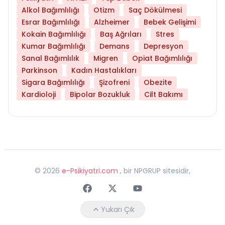
Alkol Bağımlılığı
Otizm
Saç Dökülmesi
Esrar Bağımlılığı
Alzheimer
Bebek Gelişimi
Kokain Bağımlılığı
Baş Ağrıları
Stres
Kumar Bağımlılığı
Demans
Depresyon
Sanal Bağımlılık
Migren
Opiat Bağımlılığı
Parkinson
Kadın Hastalıkları
Sigara Bağımlılığı
Şizofreni
Obezite
Kardioloji
Bipolar Bozukluk
Cilt Bakımı
©
2026
e-Psikiyatri.com
, bir NPGRUP sitesidir,
Faceebok
Twitter
Youtube
Yukarı Çık