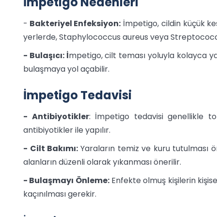
İmpetigo Nedenleri
-
Bakteriyel Enfeksiyon:
İmpetigo, cildin küçük kes
yerlerde, Staphylococcus aureus veya Streptococc
- Bulaşıcı: İ
mpetigo, cilt teması yoluyla kolayca ya
bulaşmaya yol açabilir.
İmpetigo Tedavisi
- Antibiyotikler
: İmpetigo tedavisi genellikle t
antibiyotikler ile yapılır.
- Cilt Bakımı:
Yaraların temiz ve kuru tutulması 
alanların düzenli olarak yıkanması önerilir.
- Bulaşmayı Önleme:
Enfekte olmuş kişilerin kişi
kaçınılması gerekir.