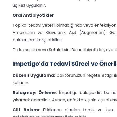
üç kez uygulanır.
Oral Antibiyotikler
Topikal tedavi yeterli olmadığında veya enfeksiyon da
Amoksisilin ve Klavulanik Asit (Augmentin): Gene
bakterilere karşı etkilidir.
Dikloksasilin veya Sefaleksin: Bu antibiyotikler, özell
İ
mpetigo’da Tedavi Süreci ve Öneril
Düzenli Uygulama
: Doktorunuzun reçete ettiği i
kullanın.
Bulaşmayı Önleme:
İmpetigo bulaşıcıdır, bu ne
yıkamak önemlidir. Ayrıca, enfekte kişinin kişisel e
Cilt Bakımı:
Etkilenen alanları temiz ve kuru