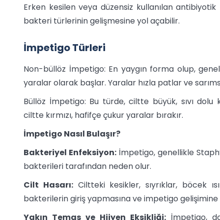
Erken kesilen veya düzensiz kullanılan antibiyotik
bakteri türlerinin gelişmesine yol açabilir.
İmpetigo Türleri
Non-büllöz İmpetigo: En yaygın forma olup, genell
yaralar olarak başlar. Yaralar hızla patlar ve sarım
Büllöz İmpetigo: Bu türde, ciltte büyük, sıvı dolu 
ciltte kırmızı, hafifçe çukur yaralar bırakır.
İmpetigo Nasıl Bulaşır?
Bakteriyel Enfeksiyon:
İmpetigo, genellikle Sta
bakterileri tarafından neden olur.
Cilt Hasarı:
Ciltteki kesikler, sıyrıklar, böcek ı
bakterilerin giriş yapmasına ve impetigo gelişimine y
Yakın Temas ve Hijyen Eksikliği:
İmpetigo, do