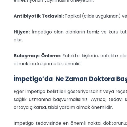
enfeksiyonun yayılmasını önleyebilir.
Antibiyotik Tedavisi:
Topikal (cilde uygulanan) vey
Hijyen:
İmpetigo olan alanların temiz ve kuru tu
olur.
Bulaşmayı Önleme:
Enfekte kişilerin, enfekte a
etmekten kaçınmaları önerilir.
İmpetigo’da Ne Zaman Doktora Ba
Eğer impetigo belirtileri gösteriyorsanız veya reç
sağlık uzmanına başvurmalısınız. Ayrıca, tedavi s
ortaya çıkarsa, tıbbi yardım almak önemlidir.
İmpetigo tedavisinde en önemli nokta, doktorunu