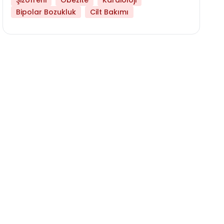
Şizofreni
Obezite
Kardioloji
Bipolar Bozukluk
Cilt Bakımı