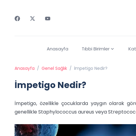
Faceebok
Twitter
Youtube
Anasayfa
Tıbbi Birimler
Kat
Anasayfa
/
Genel Sağlık
/
İmpetigo Nedir?
İmpetigo Nedir?
İmpetigo, özellikle çocuklarda yaygın olarak görü
genellikle Staphylococcus aureus veya Streptococc