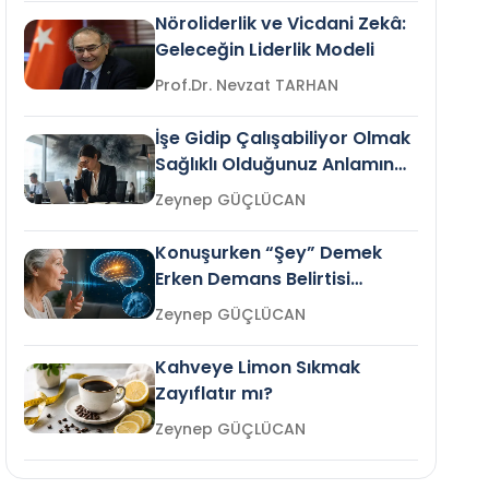
Nöroliderlik ve Vicdani Zekâ:
Geleceğin Liderlik Modeli
Prof.Dr. Nevzat TARHAN
İşe Gidip Çalışabiliyor Olmak
Sağlıklı Olduğunuz Anlamına
Gelir mi?
Zeynep GÜÇLÜCAN
Konuşurken “Şey” Demek
Erken Demans Belirtisi
Olabilir mi?
Zeynep GÜÇLÜCAN
Kahveye Limon Sıkmak
Zayıflatır mı?
Zeynep GÜÇLÜCAN