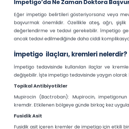
İmpetigo’da Ne Zaman Doktora Başvu
Eğer impetigo belirtileri gösteriyorsanız veya mev
başvurmak önemlidir. Özellikle ateş, ağrı, şişlik 
değerlendirme ve tedavi gerekebilir. İmpetigo genell
ancak tedavi edilmediğinde daha ciddi komplikasyon
İmpetigo ilaçları, kremleri nelerdir?
İmpetigo tedavisinde kullanılan ilaçlar ve kremle
değişebilir. İşte impetigo tedavisinde yaygın olarak 
Topikal Antibiyotikler
Mupirocin (Bactroban): Mupirocin, impetigonun t
kremdir. Etkilenen bölgeye günde birkaç kez uygula
Fusidik Asit
Fusidik asit içeren kremler de impetigo için etkili b