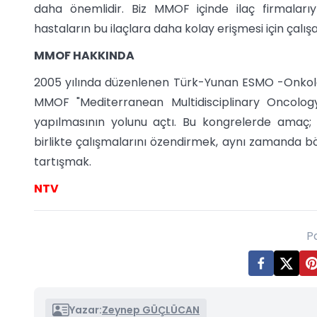
daha önemlidir. Biz MMOF içinde ilaç firmaları
hastaların bu ilaçlara daha kolay erişmesi için çalış
MMOF HAKKINDA
2005 yılında düzenlenen Türk-Yunan ESMO -Onkoloj
MMOF "Mediterranean Multidisciplinary Oncology
yapılmasının yolunu açtı. Bu kongrelerde amaç;
birlikte çalışmalarını özendirmek, aynı zamanda b
tartışmak.
NTV
P
Yazar:
Zeynep GÜÇLÜCAN