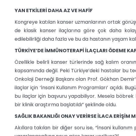
YAN ETKİLERİ DAHA AZ VE HAFİF
Kongreye katılan kanser uzmanlarının ortak görüşü; 
de klasik kanser ilaçlarına göre çok daha kolay
edilebilirliği daha fazla ve bu da hastanın yaşam kali
TÜRKİYE’DE İMMÜNOTERAPİ İLAÇLARI ÖDEME KA
Özellikle belirli kanser türlerinde sağ kalım oran
kapsamında değil. Peki Türkiye’deki hastalar bu te
Onkoloji Derneği Başkanı olan Prof. Gökhan Demir’i
ilaçlar için ‘İnsani Kullanım Programları’ açıldı. 
bu ilaçlar için başvuru yapabiliyor. Mesela böbrek ka
bir klinik araştırma başlatıldı” şeklinde oldu.
SAĞLIK BAKANLIĞI ONAY VERİRSE İLACA ERİŞİM
Akıllara takılan bir diğer soru ise, “İnsani kullan