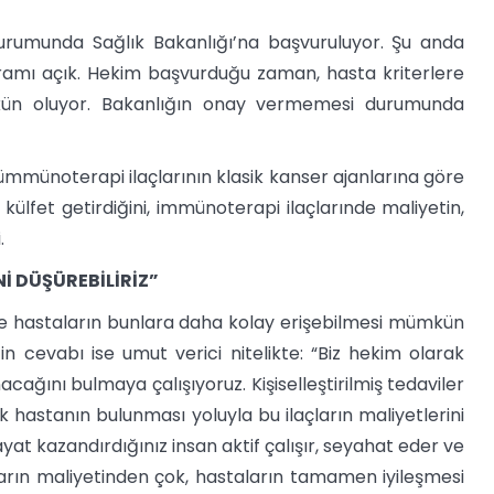
durumunda Sağlık Bakanlığı’na başvuruluyor. Şu anda
amı açık. Hekim başvurduğu zaman, hasta kriterlere
mkün oluyor. Bakanlığın onay vermemesi durumunda
münoterapi ilaçlarının klasik kanser ajanlarına göre
külfet getirdiğini, immünoterapi ilaçlarınde maliyetin,
.
İ DÜŞÜREBİLİRİZ”
 ve hastaların bunlara daha kolay erişebilmesi mümkün
’in cevabı ise umut verici nitelikte: “Biz hekim olarak
ağını bulmaya çalışıyoruz. Kişiselleştirilmiş tedaviler
 hastanın bulunması yoluyla bu ilaçların maliyetlerini
yat kazandırdığınız insan aktif çalışır, seyahat eder ve
arın maliyetinden çok, hastaların tamamen iyileşmesi