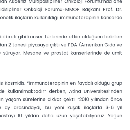
lan Akdeniz Multipdisipliner Onkoloji Forumu’nda öne
idisipliner Onkoloji Forumu-MMOF Başkanı Prof. Dr.
elik ilaçların kullanıldığı immünoterapinin kanserde
öbrek gibi kanser türlerinde etkin olduğunu belirten
ndan 2 tanesi piyasaya çıktı ve FDA (Amerikan Gıda ve
 ise sürüyor. Mesane ve prostat kanserlerinde de ümit
ris Kosmidis, “İmmünoterapinin en faydalı olduğu grup
e kullanılmaktadır” derken, Atina Üniversitesi’nden
an yaşam sürelerine dikkat çekti: “2010 yılından önce
ay arasındaydı, bu yeni kuşak ilaçlarla 3-6 yıl
hastayı 10 yıldan daha uzun yaşatabiliyoruz. Yoğun