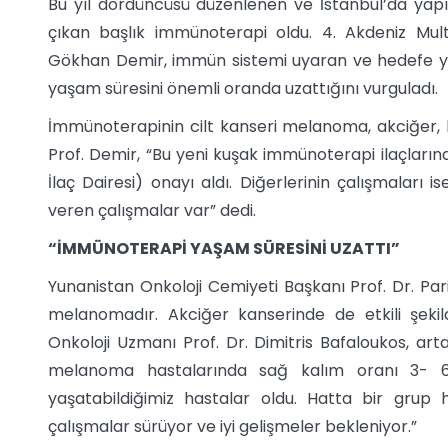
Bu yıl dördüncüsü düzenlenen ve İstanbul’da yapı
çıkan başlık immünoterapi oldu. 4. Akdeniz Mult
Gökhan Demir, immün sistemi uyaran ve hedefe yön
yaşam süresini önemli oranda uzattığını vurguladı.
İmmünoterapinin cilt kanseri melanoma, akciğer, b
Prof. Demir, “Bu yeni kuşak immünoterapi ilaçları
İlaç Dairesi) onayı aldı. Diğerlerinin çalışmaları
veren çalışmalar var” dedi.
“İMMÜNOTERAPİ YAŞAM SÜRESİNİ UZATTI”
Yunanistan Onkoloji Cemiyeti Başkanı Prof. Dr. Pa
melanomadır. Akciğer kanserinde de etkili şekild
Onkoloji Uzmanı Prof. Dr. Dimitris Bafaloukos, art
melanoma hastalarında sağ kalım oranı 3- 6 
yaşatabildiğimiz hastalar oldu. Hatta bir grup 
çalışmalar sürüyor ve iyi gelişmeler bekleniyor.”