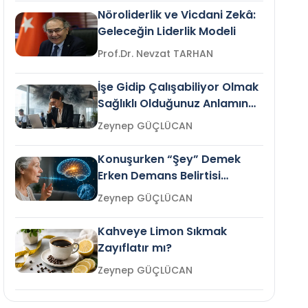
Nöroliderlik ve Vicdani Zekâ:
Geleceğin Liderlik Modeli
Prof.Dr. Nevzat TARHAN
İşe Gidip Çalışabiliyor Olmak
Sağlıklı Olduğunuz Anlamına
Gelir mi?
Zeynep GÜÇLÜCAN
Konuşurken “Şey” Demek
Erken Demans Belirtisi
Olabilir mi?
Zeynep GÜÇLÜCAN
Kahveye Limon Sıkmak
Zayıflatır mı?
Zeynep GÜÇLÜCAN