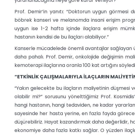
yararlanacağına neye göre karar veriliyor?”
Prof. Demir’in yanıtı: “Doktorun uygun görmesi 
böbrek kanseri ve melanomda insani erişim progr
uygun ise 1-2 hafta içinde ilaçlara erişim mü
hastanın kendisi de bu ilaçları alabiliyor.”
Kanserle mücadelede önemli avantajlar sağlayan üm
daha pahalı. Prof. Demir, onkolojide değişimin mali 
kemoterapi ilaçlarına oranla 100 kat artığını söyledi
“ETKİNLİK ÇALIŞMALARIYLA İLAÇLARIN MALİYETİN
“Yakın gelecekte bu ilaçların maliyetinin düşmesi
olabilir mi?” sorusunu yönelttiğimiz Prof. Kosmidis
hangi hastanın, hangi tedaviden, ne kadar yararlanac
sayesinde her hasta yerine, en fazla fayda görecek
düşürebiliriz. Hayat kazandırmak daha değerlidir, ha
ekonomiye daha fazla katkı sağlar. O yüzden ilaçl