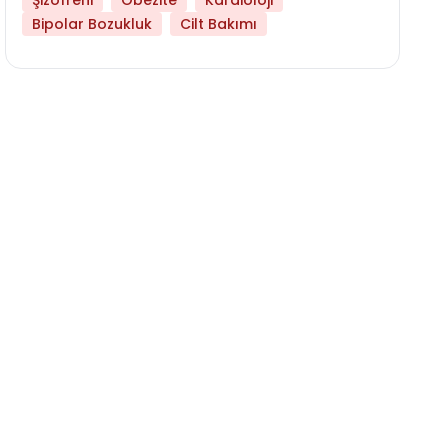
Şizofreni
Obezite
Kardioloji
Bipolar Bozukluk
Cilt Bakımı
Daha Az Protein Tüketmek Yaşlanmayı Yava