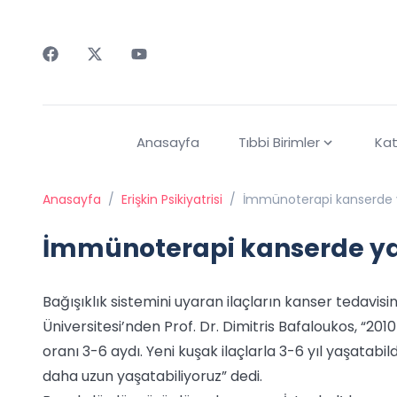
Faceebok
Twitter
Youtube
Anasayfa
Tıbbi Birimler
Kat
Anasayfa
/
Erişkin Psikiyatrisi
/
İmmünoterapi kanserde y
İmmünoterapi kanserde yaş
Bağışıklık sistemini uyaran ilaçların kanser tedavis
Üniversitesi’nden Prof. Dr. Dimitris Bafaloukos, “2
oranı 3-6 aydı. Yeni kuşak ilaçlarla 3-6 yıl yaşatabil
daha uzun yaşatabiliyoruz” dedi.