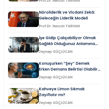
Prof.Dr. Nevzat TARHAN
Nöroliderlik ve Vicdani Zekâ:
Geleceğin Liderlik Modeli
Prof.Dr. Nevzat TARHAN
İşe Gidip Çalışabiliyor Olmak
Sağlıklı Olduğunuz Anlamına
Gelir mi?
Zeynep GÜÇLÜCAN
Konuşurken “Şey” Demek
Erken Demans Belirtisi Olabilir
mi?
Zeynep GÜÇLÜCAN
Kahveye Limon Sıkmak
Zayıflatır mı?
Zeynep GÜÇLÜCAN