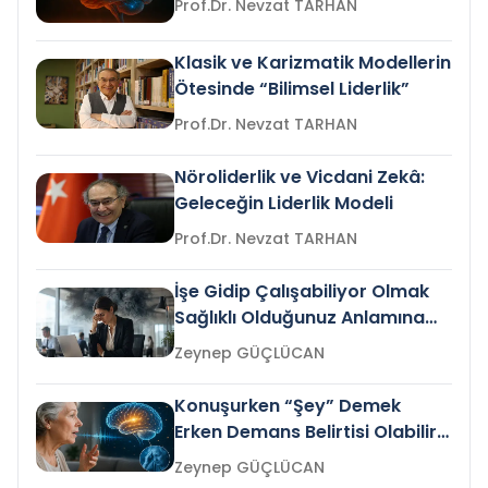
Prof.Dr. Nevzat TARHAN
Klasik ve Karizmatik Modellerin
Ötesinde “Bilimsel Liderlik”
Prof.Dr. Nevzat TARHAN
Nöroliderlik ve Vicdani Zekâ:
Geleceğin Liderlik Modeli
Prof.Dr. Nevzat TARHAN
İşe Gidip Çalışabiliyor Olmak
Sağlıklı Olduğunuz Anlamına
Gelir mi?
Zeynep GÜÇLÜCAN
Konuşurken “Şey” Demek
Erken Demans Belirtisi Olabilir
mi?
Zeynep GÜÇLÜCAN