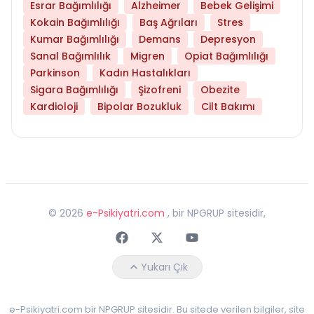
Esrar Bağımlılığı
Alzheimer
Bebek Gelişimi
Kokain Bağımlılığı
Baş Ağrıları
Stres
Kumar Bağımlılığı
Demans
Depresyon
Sanal Bağımlılık
Migren
Opiat Bağımlılığı
Parkinson
Kadın Hastalıkları
Sigara Bağımlılığı
Şizofreni
Obezite
Kardioloji
Bipolar Bozukluk
Cilt Bakımı
©
2026
e-Psikiyatri.com
, bir NPGRUP sitesidir,
Faceebok
Twitter
Youtube
Yukarı Çık
e-Psikiyatri.com bir NPGRUP sitesidir. Bu sitede verilen bilgiler, site