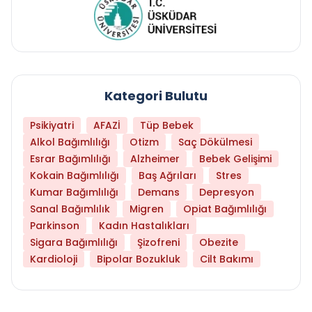
Kategori Bulutu
Psikiyatri
AFAZİ
Tüp Bebek
Alkol Bağımlılığı
Otizm
Saç Dökülmesi
Esrar Bağımlılığı
Alzheimer
Bebek Gelişimi
Kokain Bağımlılığı
Baş Ağrıları
Stres
Kumar Bağımlılığı
Demans
Depresyon
Sanal Bağımlılık
Migren
Opiat Bağımlılığı
Parkinson
Kadın Hastalıkları
Sigara Bağımlılığı
Şizofreni
Obezite
Kardioloji
Bipolar Bozukluk
Cilt Bakımı