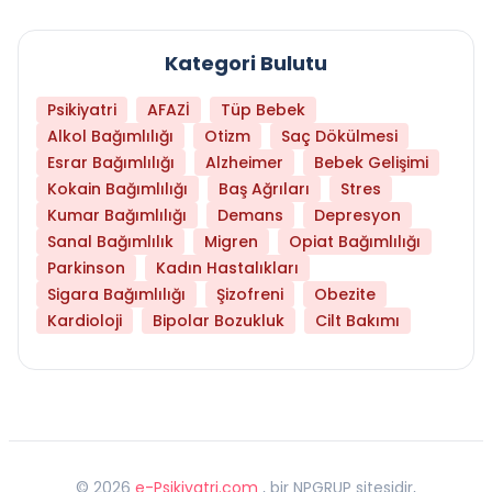
Kategori Bulutu
Psikiyatri
AFAZİ
Tüp Bebek
Alkol Bağımlılığı
Otizm
Saç Dökülmesi
Esrar Bağımlılığı
Alzheimer
Bebek Gelişimi
Kokain Bağımlılığı
Baş Ağrıları
Stres
Kumar Bağımlılığı
Demans
Depresyon
Sanal Bağımlılık
Migren
Opiat Bağımlılığı
Parkinson
Kadın Hastalıkları
Sigara Bağımlılığı
Şizofreni
Obezite
Kardioloji
Bipolar Bozukluk
Cilt Bakımı
©
2026
e-Psikiyatri.com
, bir NPGRUP sitesidir,