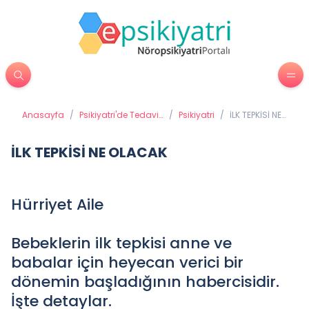
Anasayfa
/
Psikiyatri'de Tedavi
/
Psikiyatri
/
İLK TEPKİSİ NE
Yöntemleri
OLACAK
İLK TEPKİSİ NE OLACAK
Hürriyet Aile
Bebeklerin ilk tepkisi anne ve
babalar için heyecan verici bir
dönemin başladığının habercisidir.
İşte detaylar.