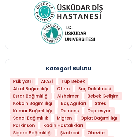
Kategori Bulutu
Psikiyatri
AFAZİ
Tüp Bebek
Alkol Bağımlılığı
Otizm
Saç Dökülmesi
Esrar Bağımlılığı
Alzheimer
Bebek Gelişimi
Kokain Bağımlılığı
Baş Ağrıları
Stres
Kumar Bağımlılığı
Demans
Depresyon
Sanal Bağımlılık
Migren
Opiat Bağımlılığı
Parkinson
Kadın Hastalıkları
Sigara Bağımlılığı
Şizofreni
Obezite