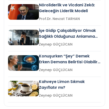
Nöroliderlik ve Vicdani Zekâ:
Geleceğin Liderlik Modeli
Prof.Dr. Nevzat TARHAN
İşe Gidip Çalışabiliyor Olmak
Sağlıklı Olduğunuz Anlamına
Gelir mi?
Zeynep GÜÇLÜCAN
Konuşurken “Şey” Demek
Erken Demans Belirtisi Olabilir
mi?
Zeynep GÜÇLÜCAN
Kahveye Limon Sıkmak
Zayıflatır mı?
Zeynep GÜÇLÜCAN