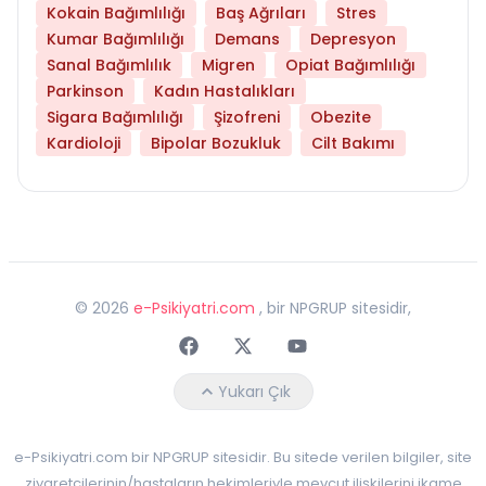
Kokain Bağımlılığı
Baş Ağrıları
Stres
Kumar Bağımlılığı
Demans
Depresyon
Sanal Bağımlılık
Migren
Opiat Bağımlılığı
Parkinson
Kadın Hastalıkları
Sigara Bağımlılığı
Şizofreni
Obezite
Kardioloji
Bipolar Bozukluk
Cilt Bakımı
©
2026
e-Psikiyatri.com
, bir NPGRUP sitesidir,
Faceebok
Twitter
Youtube
Yukarı Çık
e-Psikiyatri.com bir NPGRUP sitesidir. Bu sitede verilen bilgiler, site
ziyaretçilerinin/hastaların hekimleriyle mevcut ilişkilerini ikame