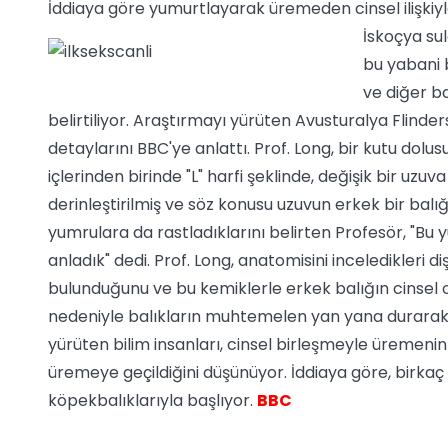
İddiaya göre yumurtlayarak üremeden cinsel ilişkiyl
İskoçya sul
bu yabani 
ve diğer ba
belirtiliyor. Araştırmayı yürüten Avusturalya Flinde
detaylarını BBC'ye anlattı. Prof. Long, bir kutu dolus
içlerinden birinde "L" harfi şeklinde, değişik bir uzu
derinleştirilmiş ve söz konusu uzuvun erkek bir balığ
yumrulara da rastladıklarını belirten Profesör, "Bu 
anladık" dedi. Prof. Long, anatomisini inceledikleri di
bulunduğunu ve bu kemiklerle erkek balığın cinsel or
nedeniyle balıkların muhtemelen yan yana durarak cin
yürüten bilim insanları, cinsel birleşmeyle üremeni
üremeye geçildiğini düşünüyor. İddiaya göre, birkaç 
köpekbalıklarıyla başlıyor.
BBC