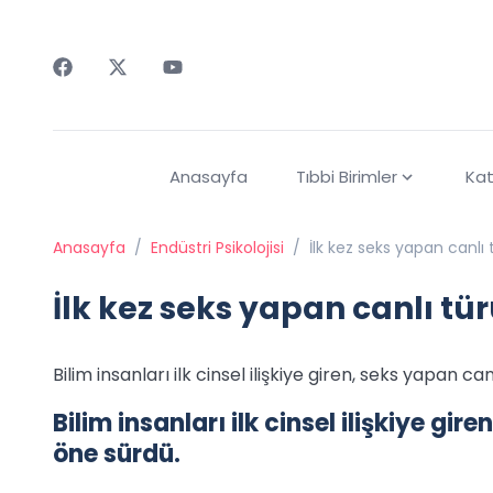
Faceebok
Twitter
Youtube
Anasayfa
Tıbbi Birimler
Kat
Anasayfa
/
Endüstri Psikolojisi
/
İlk kez seks yapan canlı 
İlk kez seks yapan canlı tü
Bilim insanları ilk cinsel ilişkiye giren, seks yapan ca
Bilim insanları ilk cinsel ilişkiye gir
öne sürdü.