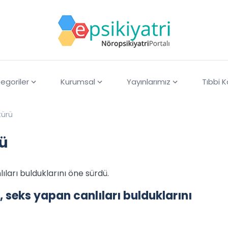
egoriler
Kurumsal
Yayınlarımız
Tıbbi 
türü
rü
nlıları bulduklarını öne sürdü.
en, seks yapan canlıları bulduklarını