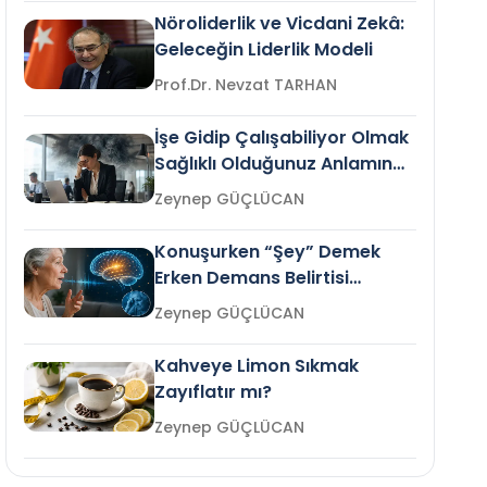
Nöroliderlik ve Vicdani Zekâ:
Geleceğin Liderlik Modeli
Prof.Dr. Nevzat TARHAN
İşe Gidip Çalışabiliyor Olmak
Sağlıklı Olduğunuz Anlamına
Gelir mi?
Zeynep GÜÇLÜCAN
Konuşurken “Şey” Demek
Erken Demans Belirtisi
Olabilir mi?
Zeynep GÜÇLÜCAN
Kahveye Limon Sıkmak
Zayıflatır mı?
Zeynep GÜÇLÜCAN