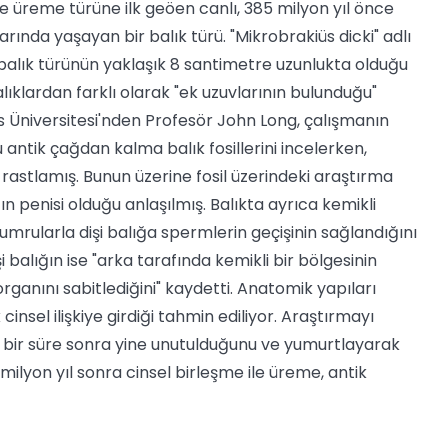
e üreme türüne ilk geöen canlı, 385 milyon yıl önce
arında yaşayan bir balık türü.
"Mikrobrakiüs dicki" adlı
balık türünün yaklaşık 8 santimetre uzunlukta olduğu
lıklardan farklı olarak "ek uzuvlarının bulunduğu"
rs Üniversitesi'nden Profesör John Long, çalışmanın
u antik çağdan kalma balık fosillerini incelerken,
va rastlamış. Bunun üzerine fosil üzerindeki araştırma
ın penisi olduğu anlaşılmış. Balıkta ayrıca kemikli
yumrularla dişi balığa spermlerin geçişinin sağlandığını
şi balığın ise "arka tarafında kemikli bir bölgesinin
ganını sabitlediğini" kaydetti. Anatomik yapıları
sel ilişkiye girdiği tahmin ediliyor. Araştırmayı
n bir süre sonra yine unutulduğunu ve yumurtlayarak
milyon yıl sonra cinsel birleşme ile üreme, antik