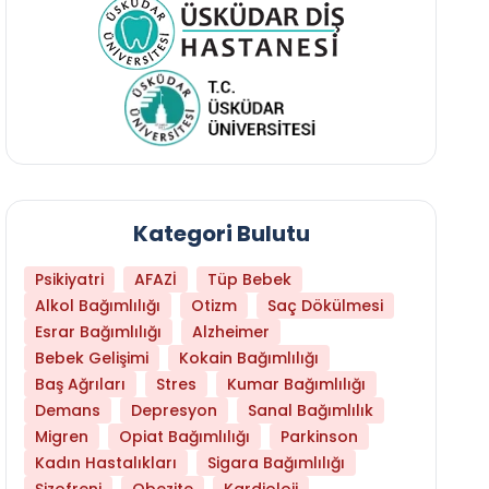
Kategori Bulutu
Psikiyatri
AFAZİ
Tüp Bebek
Alkol Bağımlılığı
Otizm
Saç Dökülmesi
Esrar Bağımlılığı
Alzheimer
Bebek Gelişimi
Kokain Bağımlılığı
Baş Ağrıları
Stres
Kumar Bağımlılığı
Hangi Yaşta Hangi Testi Yaptırmanız Gerekt
Demans
Depresyon
Sanal Bağımlılık
Migren
Opiat Bağımlılığı
Parkinson
Kadın Hastalıkları
Sigara Bağımlılığı